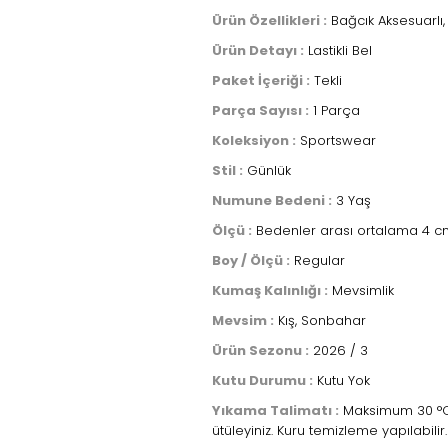
Ürün Özellikleri :
Bağcık Aksesuarlı, 
Ürün Detayı :
Lastikli Bel
Paket İçeriği :
Tekli
Parça Sayısı :
1 Parça
Koleksiyon :
Sportswear
Stil :
Günlük
Numune Bedeni :
3 Yaş
Ölçü :
Bedenler arası ortalama 4 cm
Boy / Ölçü :
Regular
Kumaş Kalınlığı :
Mevsimlik
Mevsim :
Kış, Sonbahar
Ürün Sezonu :
2026 / 3
Kutu Durumu :
Kutu Yok
Yıkama Talimatı :
Maksimum 30 °C s
ütüleyiniz. Kuru temizleme yapılabilir.