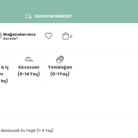
KARGOM NEREDE?
Mağazalarımız
0
Nerede?
& İç
Aksesuar
Yenidoğan
im
(0-14 Yaş)
(0-1 Yaş)
Yaş)
ksesuarlı Su Yeşili (1-4 Yaş)