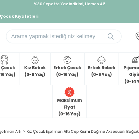
%30 Sepette Yaz İndirimi, Hemen Al!
İndirimlere ek %10 İndirimi Kap, Hemen Üye Ol!
 Çocuk Kıyafetleri
z Çocuk
Kız Bebek
Erkek Çocuk
Erkek Bebek
Pijama 
16 Yaş)
(0-6 Yaş)
(0-16 Yaş)
(0-6 Yaş)
Giy
(0-14 
Maksimum
Fiyat
(0-16 Yaş)
şofman Altı
Kız Çocuk Eşofman Altı Cep Kısmı Düğme Aksesuarlı Bağcık A