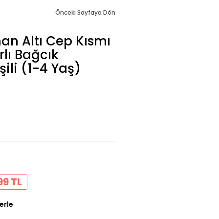
Önceki Sayfaya Dön
an Altı Cep Kısmı
lı Bağcık
şili (1-4 Yaş)
99 TL
erle