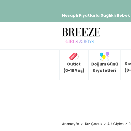
Hesaplı Fiyatlarla Sağlıklı Bebek
Kı
Outlet
Doğum Günü
(0-
(0-16 Yaş)
Kıyafetleri
Anasayfa
Kız Çocuk
Alt Giyim
E