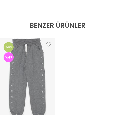
BENZER ÜRÜNLER
Yeni
Ürün
%47