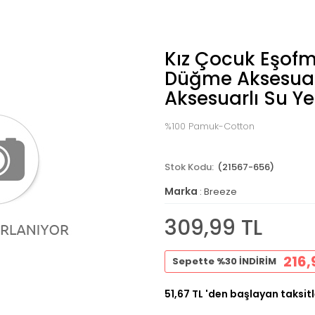
Kız Çocuk Eşofm
Düğme Aksesuar
Aksesuarlı Su Ye
%100 Pamuk-Cotton
(21567-656)
Marka
:
Breeze
309,99 TL
216,
Sepette %30 İNDİRİM
51,67 TL
'den başlayan taksitl