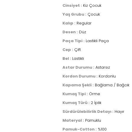
Cinsiyet :
Kız Çocuk
Yaş Grubu :
Çocuk
Kalıp :
Regular
Desen :
Düz
Paça Tipi :
Lastikli Paça
Cep :
Çift
Bel :
Lastikli
Astar Durumu :
Astarsız
Kordon Durumu :
Kordonlu
Kapama Şekli :
Bağlama / Bağcık
Kumaş Tipi :
Örme
Kumaş Türü :
2 İplik
Sürdürülebilirlik Detayı :
Hayır
Materyal :
Pamuklu
Pamuk-Cotton :
%100