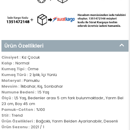
Ürün Özellikleri
Cinsiyet :
Kız Çocuk
Kalıp :
Normal
Kumaş Tipi :
Örme
Kumaş Türü :
2 İplik, İçi Yünlü
Materyal :
Pamuklu
Mevsim :
İlkbahar, Kış, Sonbahar
Numune Bedeni :
1.5 Yaş
Ölçü :
1,5 Yaş, Bedenler arası 5 cm fark bulunmaktadır., Yarım Bel
23 cm, Boy 45 cm
Pamuk-Cotton :
%100
Stil :
Trend
Ürün Özellikleri :
Bağcıklı, Yarım Belden Ayarlanabilir, Desenli
Ürün Sezonu :
2021 / 1