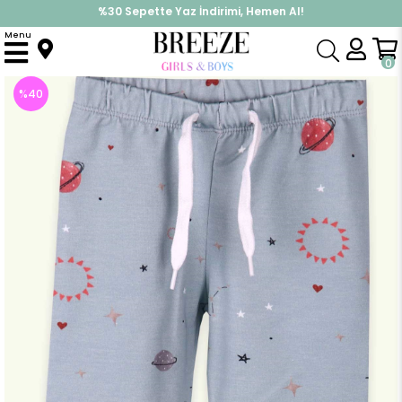
%30 Sepette Yaz İndirimi, Hemen Al!
İndirimlere ek %10 İndirimi Kap, Hemen Üye Ol!
Menu
Anasayfa
Kız Çocuk
Alt Giyim
Eşofman Altı
Kiz Çocuk Esofman Alti Gökyüzü Desenli Su Yesili (2 Yaş)
0
%
40
İndirim