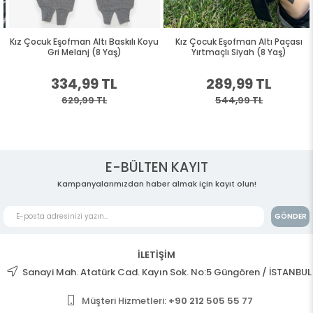
Kız Çocuk Eşofman Altı Baskılı Koyu
Kız Çocuk Eşofman Altı Paçası
Gri Melanj (8 Yaş)
Yırtmaçlı Siyah (8 Yaş)
334,99 TL
289,99 TL
629,99 TL
544,99 TL
E-BÜLTEN KAYIT
Kampanyalarımızdan haber almak için kayıt olun!
GÖNDER
İLETİŞİM
Sanayi Mah. Atatürk Cad. Kayın Sok. No:5 Güngören / İSTANBUL
Müşteri Hizmetleri:
+90 212 505 55 77