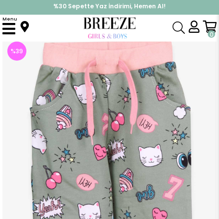
%30 Sepette Yaz İndirimi, Hemen Al!
İndirimlere ek %10 İndirimi Kap, Hemen Üye Ol!
Menu
Anasayfa
Kız Çocuk
Alt Giyim
Eşofman Altı
Kız Çocuk Eşofman Altı Parti Temalı Mint Yeşili (2 Yaş)
0
%
39
İndirim