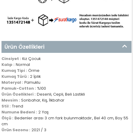
Ürün Özellikleri
Cinsiyet :
Kız Çocuk
Kalıp :
Normal
Kumaş Tipi :
Örme
Kumaş Türü :
2 İplik
Materyal :
Pamuklu
Pamuk-Cotton :
%100
Ürün Özellikleri :
Desenli, Cepli, Beli Lastikli
Mevsim :
Sonbahar, Kış, İlkbahar
Stil :
Trend
Numune Bedeni :
2 Yaş
Ölçü :
Bedenler arası 3 cm fark bulunmaktadır., Bel 40 cm, Boy 55
cm
Ürün Sezonu :
2021 / 3