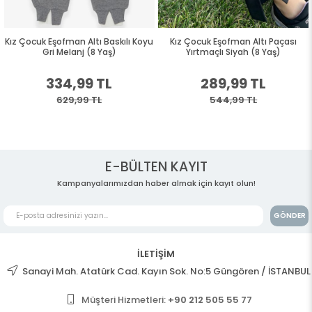
Kız Çocuk Eşofman Altı Baskılı Koyu
Kız Çocuk Eşofman Altı Paçası
Gri Melanj (8 Yaş)
Yırtmaçlı Siyah (8 Yaş)
334,99 TL
289,99 TL
629,99 TL
544,99 TL
E-BÜLTEN KAYIT
Kampanyalarımızdan haber almak için kayıt olun!
GÖNDER
İLETİŞİM
Sanayi Mah. Atatürk Cad. Kayın Sok. No:5 Güngören / İSTANBUL
Müşteri Hizmetleri:
+90 212 505 55 77