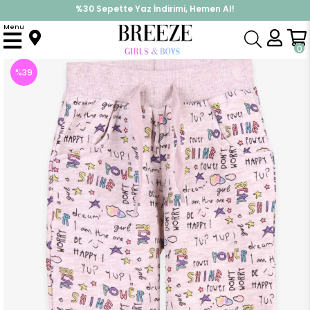
%30 Sepette Yaz İndirimi, Hemen Al!
İndirimlere ek %10 İndirimi Kap, Hemen Üye Ol!
Menu
Anasayfa
Kız Çocuk
Alt Giyim
Eşofman Altı
Kız Çocuk Eşofman Altı Yazı Desenli Bej Melanj (3 Yaş)
0
%
39
İndirim