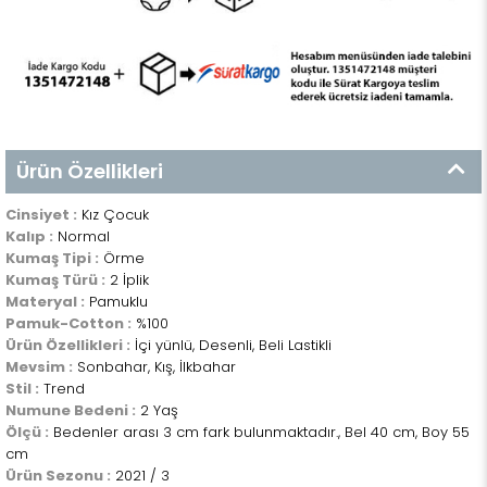
Ürün Özellikleri
Cinsiyet :
Kız Çocuk
Kalıp :
Normal
Kumaş Tipi :
Örme
Kumaş Türü :
2 İplik
Materyal :
Pamuklu
Pamuk-Cotton :
%100
Ürün Özellikleri :
İçi yünlü, Desenli, Beli Lastikli
Mevsim :
Sonbahar, Kış, İlkbahar
Stil :
Trend
Numune Bedeni :
2 Yaş
Ölçü :
Bedenler arası 3 cm fark bulunmaktadır., Bel 40 cm, Boy 55
cm
Ürün Sezonu :
2021 / 3