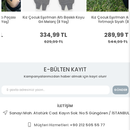
Kız Çocuk Eşofman Altı Baskılı Koyu
Kız Çocuk Eşofman Altı Paçası
Gri Melanj (8 Yaş)
Yırtmaçlı Siyah (8 Yaş)
334,99 TL
289,99 TL
629,99 TL
544,99 TL
E-BÜLTEN KAYIT
Kampanyalarımızdan haber almak için kayıt olun!
GÖNDER
İLETİŞİM
Sanayi Mah. Atatürk Cad. Kayın Sok. No:5 Güngören / İSTANBUL
Müşteri Hizmetleri:
+90 212 505 55 77