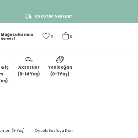
KARGOM NEREDE?
Mağazalarımız
0
0
Nerede?
& İç
Aksesuar
Yenidoğan
im
(0-14 Yaş)
(0-1 Yaş)
Yaş)
Somon (9 Yaş)
Önceki Sayfaya Dön