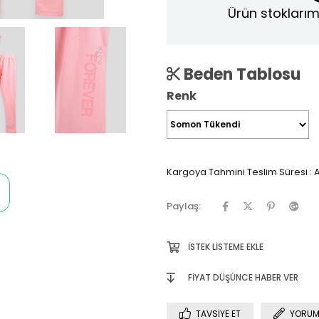
Ürün stoklarım
Beden Tablosu
Renk
Kargoya Tahmini Teslim Süresi
:
A
Paylaş:
İSTEK LISTEME EKLE
FIYAT DÜŞÜNCE HABER VER
TAVSIYE ET
YORUM