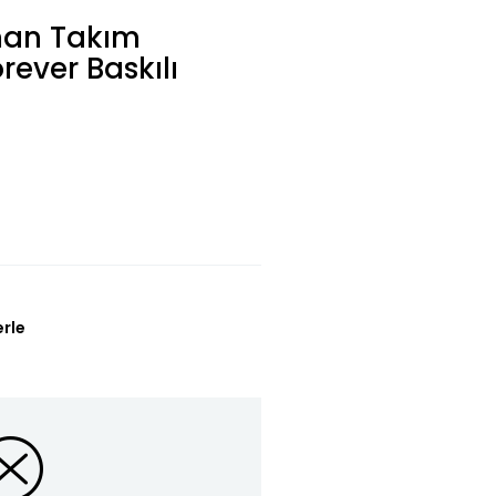
man Takım
rever Baskılı
erle