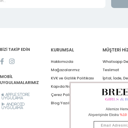
BİZİ TAKİP EDİN
KURUMSAL
MÜŞTERİ Hİ
Hakkımızda
Whatsapp De
Mağazalarımız
Teslimat
MOBİL
KVK ve Gizlilik Politikası
İptal, İade, D
UYGULAMALARIMIZ
Kapıda Nakit Ödeme
Destek Talep
Çerez Politikası
Apple Store
Uygulama
Blog Yazıları
Android
Uygulama