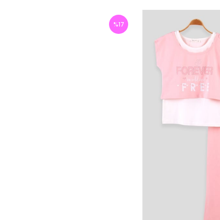
%
17
İndirim