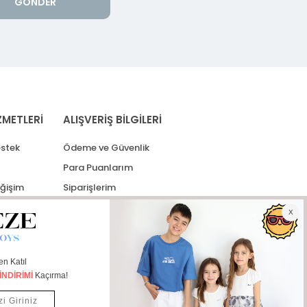
GÖNDER
ZMETLERİ
ALIŞVERİŞ BİLGİLERİ
stek
Ödeme ve Güvenlik
Para Puanlarım
eğişim
Siparişlerim
lerim
Kargo Takip
İade Taleplerim