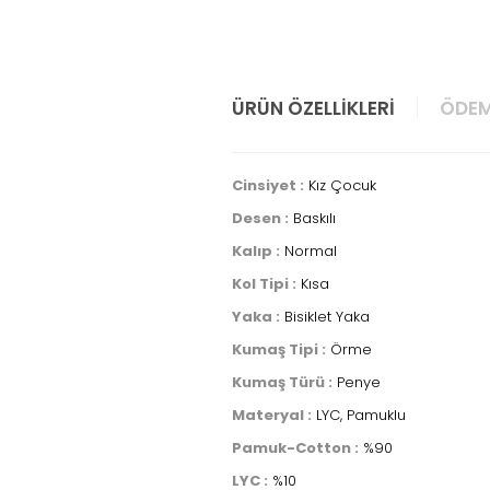
ÜRÜN ÖZELLIKLERI
ÖDEM
Cinsiyet :
Kız Çocuk
Desen :
Baskılı
Kalıp :
Normal
Kol Tipi :
Kısa
Yaka :
Bisiklet Yaka
Kumaş Tipi :
Örme
Kumaş Türü :
Penye
Materyal :
LYC, Pamuklu
Pamuk-Cotton :
%90
LYC :
%10