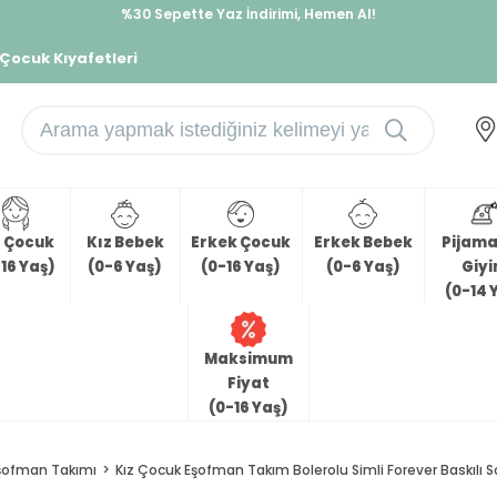
%30 Sepette Yaz İndirimi, Hemen Al!
İndirimlere ek %10 İndirimi Kap, Hemen Üye Ol!
 Çocuk Kıyafetleri
z Çocuk
Kız Bebek
Erkek Çocuk
Erkek Bebek
Pijama 
16 Yaş)
(0-6 Yaş)
(0-16 Yaş)
(0-6 Yaş)
Giy
(0-14 
Maksimum
Fiyat
(0-16 Yaş)
şofman Takımı
Kız Çocuk Eşofman Takım Bolerolu Simli Forever Baskılı 