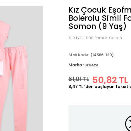
Kız Çocuk Eşof
Bolerolu Simli Fo
Somon (9 Yaş)
%10 LYC , %90 Pamuk-Cotton
(14586-120)
Marka
:
Breeze
50,82 TL
61,01 TL
8,47 TL
'den başlayan taksitl