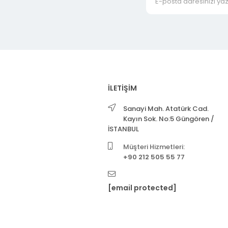
İLETİŞİM
Sanayi Mah. Atatürk Cad.
Kayın Sok. No:5 Güngören /
İSTANBUL
Müşteri Hizmetleri:
+90 212 505 55 77
[email protected]