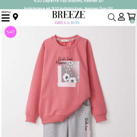
İndirimlere ek %10 İndirimi Kap, Hemen Üye Ol!
%30 Sepette Yaz İndirimi, Hemen Al!
Menu
Anasayfa
Kız Çocuk
Takımlar
Eşofman Takımı
Kız Çocuk Eşofman Takım Çiçek Baskılı Narçiçeği (9 Yaş)
0
%
47
İndirim