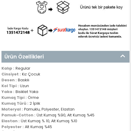
Ürün Özellikleri
Kalıp :
Regular
Cinsiyet :
Kız Çocuk
Desen :
Baskılı
Kol Tipi :
Uzun
Yaka :
Bisiklet Yaka
Kumaş Tipi :
Örme
Kumaş Türü :
2 İplik
Materyal :
Pamuklu, Polyester, Elastan
Pamuk-Cotton :
Üst Kumaş %90, Alt Kumaş %45
Elastan :
Üst Kumaş % 10, Alt Kumaş %10
Polyester :
Alt Kumaş %45