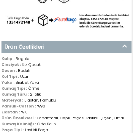
Ürün Özellikleri
Kalıp :
Regular
Cinsiyet :
Kız Çocuk
Desen :
Baskılı
Kol Tipi :
Uzun
Yaka :
Bisiklet Yaka
Kumaş Tipi :
Örme
Kumaş Türü :
2 İplik
Materyal :
Elastan, Pamuklu
Pamuk-Cotton :
%90
Elastan :
%10
Ürün Özellikleri :
Kabartmalı, Cepli, Paçası Lastikli, Çiçekli, Fırfırlı
Kumaş Kalınlığı :
Orta Kalın
Paça Tipi :
Lastikli Paça