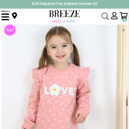
%30 Sepette Yaz İndirimi, Hemen Al!
İndirimlere ek %10 İndirimi Kap, Hemen Üye Ol!
Menu
Anasayfa
Kız Çocuk
Takımlar
Eşofman Takımı
Kız Çocuk Eşofman Takım Kabartma Yazı Baskılı Çiçekli Gülkurusu (5 Yaş)
0
%
47
İndirim