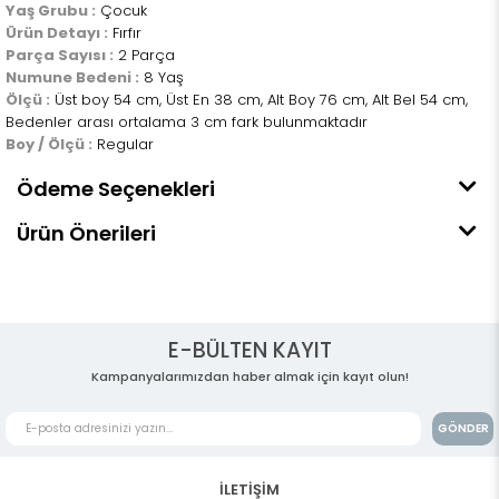
Yaş Grubu :
Çocuk
Ürün Detayı :
Fırfır
Parça Sayısı :
2 Parça
Numune Bedeni :
8 Yaş
Ölçü :
Üst boy 54 cm, Üst En 38 cm, Alt Boy 76 cm, Alt Bel 54 cm,
Bedenler arası ortalama 3 cm fark bulunmaktadır
Boy / Ölçü :
Regular
Ödeme Seçenekleri
Ürün Önerileri
E-BÜLTEN KAYIT
Kampanyalarımızdan haber almak için kayıt olun!
GÖNDER
İLETİŞİM