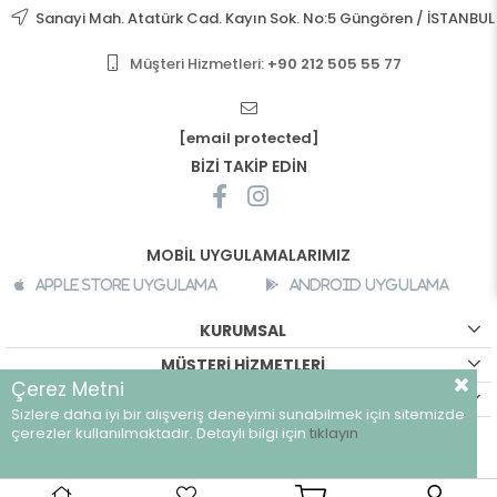
Sanayi Mah. Atatürk Cad. Kayın Sok. No:5 Güngören / İSTANBUL
Müşteri Hizmetleri:
+90 212 505 55 77
[email protected]
BİZİ TAKİP EDİN
MOBİL UYGULAMALARIMIZ
Apple Store Uygulama
Android Uygulama
KURUMSAL
MÜŞTERİ HİZMETLERİ
Çerez Metni
ALIŞVERİŞ BİLGİLERİ
Sizlere daha iyi bir alışveriş deneyimi sunabilmek için sitemizde
çerezler kullanılmaktadır. Detaylı bilgi için
tıklayın
©
breeze.com.tr - Tüm hakları saklıdır.