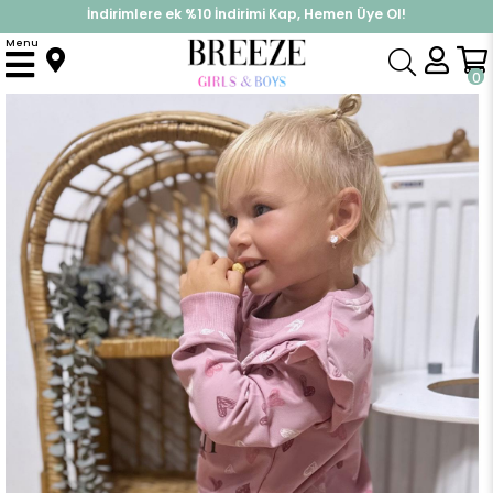
İndirimlere ek %10 İndirimi Kap, Hemen Üye Ol!
%30 Sepette Yaz İndirimi, Hemen Al!
Menu
Anasayfa
Kız Çocuk
Takımlar
Eşofman Takımı
Kız Çocuk Eşofman Takım Kalp Desenli Yazı Baskılı Gülkurusu (2 Yaş)
0