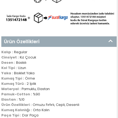
Ürün Özellikleri
Kalıp :
Regular
Cinsiyet :
Kız Çocuk
Desen :
Baskılı
Kol Tipi :
Uzun
Yaka :
Bisiklet Yaka
Kumaş Tipi :
Örme
Kumaş Türü :
2 İplik
Materyal :
Pamuklu, Elastan
Pamuk-Cotton :
%90
Elastan :
%10
Ürün Özellikleri :
Omuzu Fırfırlı, Cepli, Desenli
Kumaş Kalınlığı :
Orta Kalın
Paça Tipi :
Dar Paça