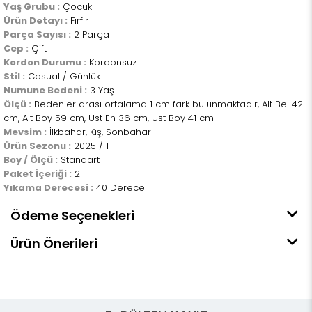
Yaş Grubu :
Çocuk
Ürün Detayı :
Fırfır
Parça Sayısı :
2 Parça
Cep :
Çift
Kordon Durumu :
Kordonsuz
Stil :
Casual / Günlük
Numune Bedeni :
3 Yaş
Ölçü :
Bedenler arası ortalama 1 cm fark bulunmaktadır, Alt Bel 42
cm, Alt Boy 59 cm, Üst En 36 cm, Üst Boy 41 cm
Mevsim :
İlkbahar, Kış, Sonbahar
Ürün Sezonu :
2025 / 1
Boy / Ölçü :
Standart
Paket İçeriği :
2 li
Yıkama Derecesi :
40 Derece
Ödeme Seçenekleri
Ürün Önerileri