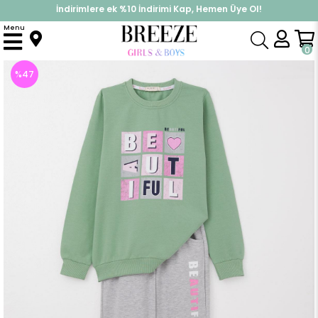
İndirimlere ek %10 İndirimi Kap, Hemen Üye Ol!
%30 Sepette Yaz İndirimi, Hemen Al!
Menu
Anasayfa
Kız Çocuk
Takımlar
Eşofman Takımı
Kız Çocuk Eşofman Takım Renkli Yazı Baskılı Mint Yeşili (8 Yaş)
0
%
47
İndirim