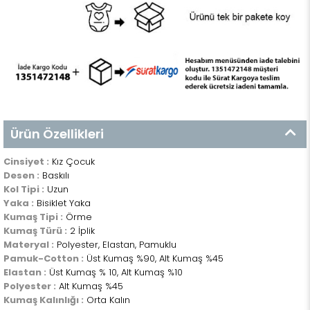
Ürün Özellikleri
Cinsiyet :
Kız Çocuk
Desen :
Baskılı
Kol Tipi :
Uzun
Yaka :
Bisiklet Yaka
Kumaş Tipi :
Örme
Kumaş Türü :
2 İplik
Materyal :
Polyester, Elastan, Pamuklu
Pamuk-Cotton :
Üst Kumaş %90, Alt Kumaş %45
Elastan :
Üst Kumaş % 10, Alt Kumaş %10
Polyester :
Alt Kumaş %45
Kumaş Kalınlığı :
Orta Kalın