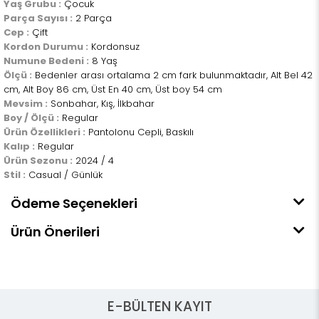
Yaş Grubu :
Çocuk
Parça Sayısı :
2 Parça
Cep :
Çift
Kordon Durumu :
Kordonsuz
Numune Bedeni :
8 Yaş
Ölçü :
Bedenler arası ortalama 2 cm fark bulunmaktadır, Alt Bel 42
cm, Alt Boy 86 cm, Üst En 40 cm, Üst boy 54 cm
Mevsim :
Sonbahar, Kış, İlkbahar
Boy / Ölçü :
Regular
Ürün Özellikleri :
Pantolonu Cepli, Baskılı
Kalıp :
Regular
Ürün Sezonu :
2024 / 4
Stil :
Casual / Günlük
Ödeme Seçenekleri
Ürün Önerileri
E-BÜLTEN KAYIT