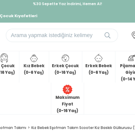
%30 Sepette Yaz İndirimi, Hemen Al!
İndirimlere ek %10 İndirimi Kap, Hemen Üye Ol!
 Çocuk Kıyafetleri
z Çocuk
Kız Bebek
Erkek Çocuk
Erkek Bebek
Pijama 
16 Yaş)
(0-6 Yaş)
(0-16 Yaş)
(0-6 Yaş)
Giy
(0-14 
Maksimum
Fiyat
(0-16 Yaş)
şofman Takımı
Kız Bebek Eşofman Takım Scooter Kız Baskılı Gülkurusu (1