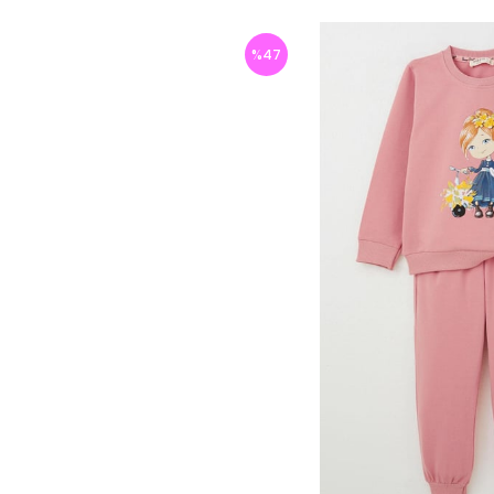
%
47
İndirim