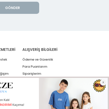
GÖNDER
ZMETLERİ
ALIŞVERİŞ BİLGİLERİ
stek
Ödeme ve Güvenlik
Para Puanlarım
eğişim
Siparişlerim
lerim
Kargo Takip
İade Taleplerim