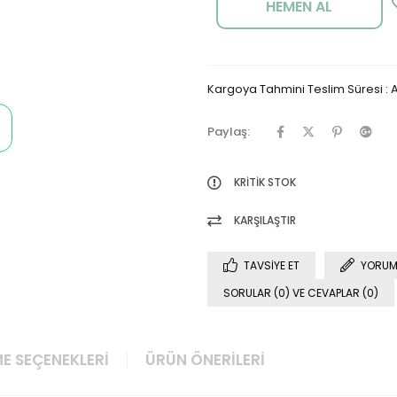
Kargoya Tahmini Teslim Süresi
:
A
Paylaş:
KRITIK STOK
KARŞILAŞTIR
TAVSIYE ET
YORUM
SORULAR (0) VE CEVAPLAR (0)
E SEÇENEKLERI
ÜRÜN ÖNERILERI