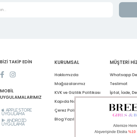
BİZİ TAKİP EDİN
KURUMSAL
MÜŞTERİ Hİ
Hakkımızda
Whatsapp De
Mağazalarımız
Teslimat
MOBİL
KVK ve Gizlilik Politikası
İptal, İade, D
UYGULAMALARIMIZ
Kapıda Nakit Ödeme
Destek Talep
Çerez Politikası
Apple Store
Uygulama
Blog Yazıları
Android
Uygulama