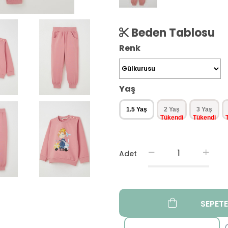
Beden Tablosu
Renk
Yaş
1.5 Yaş
2 Yaş
3 Yaş
Adet