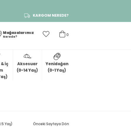
KARGOM NEREDE?
Mağazalarımız
0
Nerede?
& İç
Aksesuar
Yenidoğan
im
(0-14 Yaş)
(0-1 Yaş)
Yaş)
.5 Yaş)
Önceki Sayfaya Dön