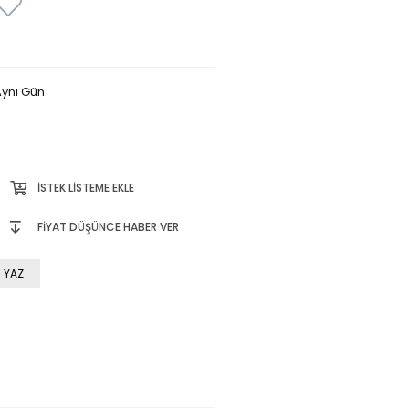
ynı Gün
İSTEK LISTEME EKLE
FIYAT DÜŞÜNCE HABER VER
 YAZ