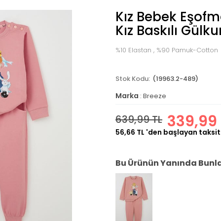
Kız Bebek Eşof
Kız Baskılı Gülku
%10 Elastan , %90 Pamuk-Cotton
(19963.2-489)
Marka
:
Breeze
339,99 
639,99 TL
56,66 TL
'den başlayan taksit
Bu Ürünün Yanında Bunlar