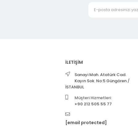
İLETİŞİM
Sanayi Mah. Atatürk Cad.
Kayın Sok. No:5 Güngören /
İSTANBUL
Müşteri Hizmetleri:
+90 212 505 55 77
[email protected]