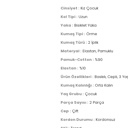
Cinsiyet :
Kız Çocuk
Kol Tipi :
Uzun
Yaka :
Bisiklet Yaka
Kumaş Tipi :
Örme
Kumaş Türü :
2 İplik
Materyal :
Elastan, Pamuklu
Pamuk-Cotton :
%90
Elastan :
%10
Ürün Özellikleri :
Baskılı, Cepli, 3 
Kumaş Kalınlığı :
Orta Kalın
Yaş Grubu :
Çocuk
Parça Sayısı :
2 Parça
Cep :
Çift
Kordon Durumu :
Kordonsuz