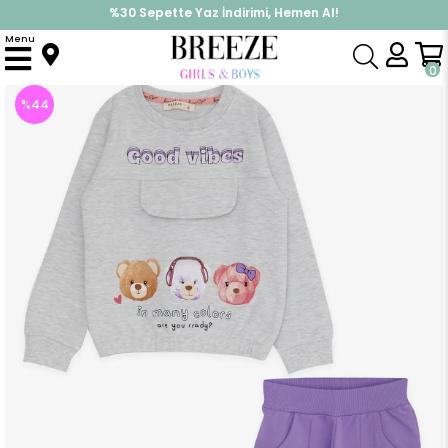
%30 Sepette Yaz İndirimi, Hemen Al!
İndirimlere ek %10 İndirimi Kap, Hemen Üye Ol!
Menu
Anasayfa
Kız Çocuk
Takımlar
Eşofman Takımı
Kız Çocuk Eşofman Takımı Ayıcık Baskılı Açık Gri Melanj (3 Yaş)
0
%
44
İndirim