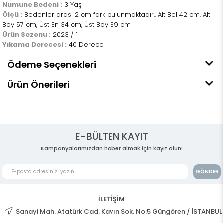
Numune Bedeni :
3 Yaş
Ölçü :
Bedenler arası 2 cm fark bulunmaktadır., Alt Bel 42 cm, Alt
Boy 57 cm, Üst En 34 cm, Üst Boy 39 cm
Ürün Sezonu :
2023 / 1
Yıkama Derecesi :
40 Derece
Ödeme Seçenekleri
Ürün Önerileri
E-BÜLTEN KAYIT
Kampanyalarımızdan haber almak için kayıt olun!
GÖNDER
İLETİŞİM
Sanayi Mah. Atatürk Cad. Kayın Sok. No:5 Güngören / İSTANBUL