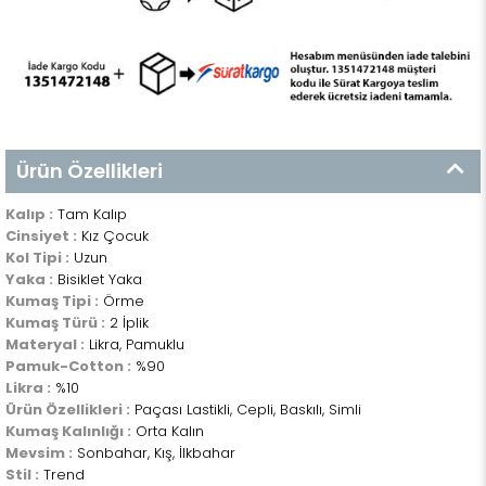
Ürün Özellikleri
Kalıp :
Tam Kalıp
Cinsiyet :
Kız Çocuk
Kol Tipi :
Uzun
Yaka :
Bisiklet Yaka
Kumaş Tipi :
Örme
Kumaş Türü :
2 İplik
Materyal :
Likra, Pamuklu
Pamuk-Cotton :
%90
Likra :
%10
Ürün Özellikleri :
Paçası Lastikli, Cepli, Baskılı, Simli
Kumaş Kalınlığı :
Orta Kalın
Mevsim :
Sonbahar, Kış, İlkbahar
Stil :
Trend