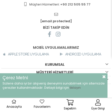
Müşteri Hizmetleri:
+90 212 505 55 77
[email protected]
BİZİ TAKİP EDİN
MOBİL UYGULAMALARIMIZ
Apple Store Uygulama
Android Uygulama
KURUMSAL
MÜŞTERİ HİZMETLERİ
Çerez Metni
ALIŞVERİŞ BİLGİLERİ
Sizlere daha iyi bir alışveriş deneyimi sunabilmek için sitemizde
çerezler kullanılmaktadır. Detaylı bilgi için
tıklayın
©
breeze.com.tr - Tüm hakları saklıdır.
Anasayfa
Favorilerim
Sepetim
Üye Girişi