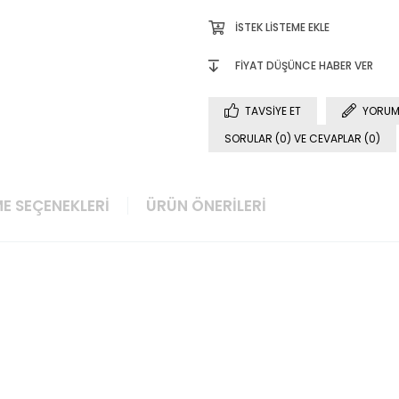
İSTEK LISTEME EKLE
FIYAT DÜŞÜNCE HABER VER
TAVSIYE ET
YORUM
SORULAR (0) VE CEVAPLAR (0)
E SEÇENEKLERI
ÜRÜN ÖNERILERI