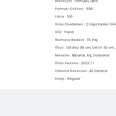
Materyal :
Pamuklu, Likra
Pamuk-Cotton :
%90
Likra :
%10
Ürün Özellikleri :
2 Yaşa Kadar Omuzu D
Stil :
Trend
Numune Bedeni :
1.5 Yaş
Ölçü :
Üst Boy 38 cm, Üst En 30 cm, A
Mevsim :
İlkbahar, Kış, Sonbahar
Ürün Sezonu :
2022 / 1
Yıkama Derecesi :
40 Derece
Kalıp :
Regular