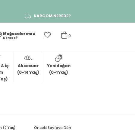
KARGOM NEREDE?
Mağazalarımız
0
Nerede?
& İç
Aksesuar
Yenidoğan
im
(0-14 Yaş)
(0-1 Yaş)
Yaş)
n (2 Yaş)
Önceki Sayfaya Dön