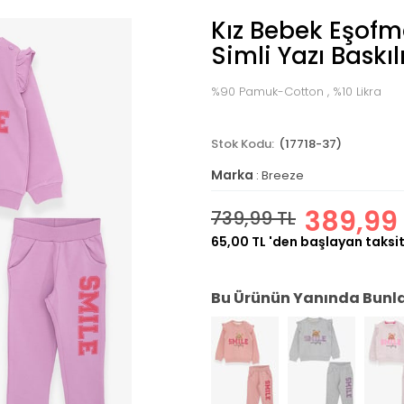
Kız Bebek Eşofm
Simli Yazı Baskıl
%90 Pamuk-Cotton , %10 Likra
(17718-37)
Marka
:
Breeze
389,99 
739,99 TL
65,00 TL
'den başlayan taksit
Bu Ürünün Yanında Bunlar