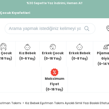
%30 Sepette Yaz İndirimi, Hemen Al!
İndirimlere ek %10 İndirimi Kap, Hemen Üye Ol!
 Çocuk Kıyafetleri
z Çocuk
Kız Bebek
Erkek Çocuk
Erkek Bebek
Pijama 
16 Yaş)
(0-6 Yaş)
(0-16 Yaş)
(0-6 Yaş)
Giy
(0-14 
Maksimum
Fiyat
(0-16 Yaş)
şofman Takımı
Kız Bebek Eşofman Takımı Ayıcıklı Simli Yazı Baskılı Eflatu