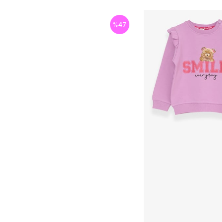
%
47
İndirim