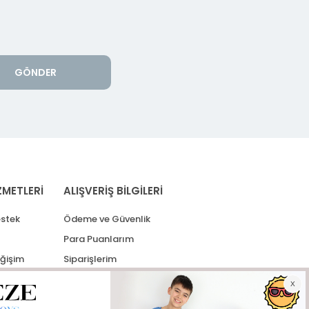
GÖNDER
ZMETLERİ
ALIŞVERİŞ BİLGİLERİ
stek
Ödeme ve Güvenlik
Para Puanlarım
eğişim
Siparişlerim
lerim
Kargo Takip
İade Taleplerim