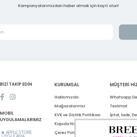
Kampanyalarımızdan haber almak için kayıt olun!
BİZİ TAKİP EDİN
KURUMSAL
MÜŞTERİ Hİ
Hakkımızda
Whatsapp De
Mağazalarımız
Teslimat
MOBİL
KVK ve Gizlilik Politikası
İptal, İade, D
UYGULAMALARIMIZ
Kapıda Nakit Ödeme
Destek Talep
Çerez Politikası
Apple Store
Uygulama