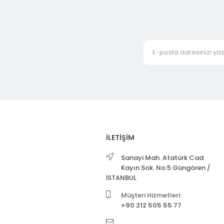
İLETİŞİM
Sanayi Mah. Atatürk Cad.
Kayın Sok. No:5 Güngören /
İSTANBUL
Müşteri Hizmetleri:
+90 212 505 55 77