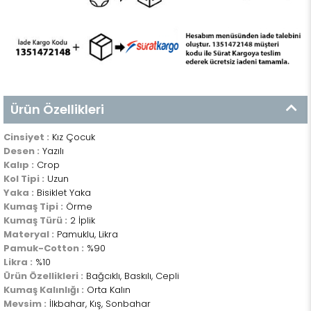
Ürün Özellikleri
Cinsiyet :
Kız Çocuk
Desen :
Yazılı
Kalıp :
Crop
Kol Tipi :
Uzun
Yaka :
Bisiklet Yaka
Kumaş Tipi :
Örme
Kumaş Türü :
2 İplik
Materyal :
Pamuklu, Likra
Pamuk-Cotton :
%90
Likra :
%10
Ürün Özellikleri :
Bağcıklı, Baskılı, Cepli
Kumaş Kalınlığı :
Orta Kalın
Mevsim :
İlkbahar, Kış, Sonbahar