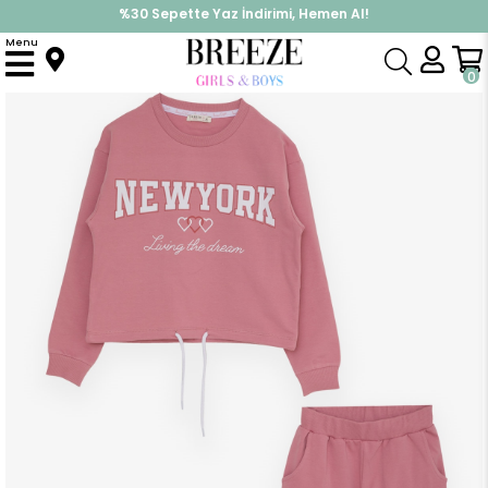
%30 Sepette Yaz İndirimi, Hemen Al!
İndirimlere ek %10 İndirimi Kap, Hemen Üye Ol!
Menu
Anasayfa
Kız Çocuk
Takımlar
Eşofman Takımı
Kız Çocuk Eşofman Takımı Bağcıklı Yazı Baskılı Gülkurusu (8-14 Yaş)
0