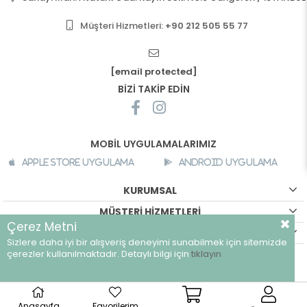
Müşteri Hizmetleri:
+90 212 505 55 77
[email protected]
BİZİ TAKİP EDİN
MOBİL UYGULAMALARIMIZ
Apple Store Uygulama
Android Uygulama
KURUMSAL
MÜŞTERİ HİZMETLERİ
Çerez Metni
ALIŞVERİŞ BİLGİLERİ
Sizlere daha iyi bir alışveriş deneyimi sunabilmek için sitemizde
çerezler kullanılmaktadır. Detaylı bilgi için
tıklayın
©
breeze.com.tr - Tüm hakları saklıdır.
Anasayfa
Favorilerim