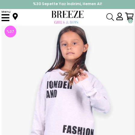
%30 Sepette Yaz İndirimi, Hemen Al!
İndirimlere ek %10 İndirimi Kap, Hemen Üye Ol!
Menu
Anasayfa
Kız Çocuk
Takımlar
Eşofman Takımı
Kız Çocuk Eşofman Takımı Baskılı Cepli Bej Melanj (10 Yaş)
0
%
37
İndirim