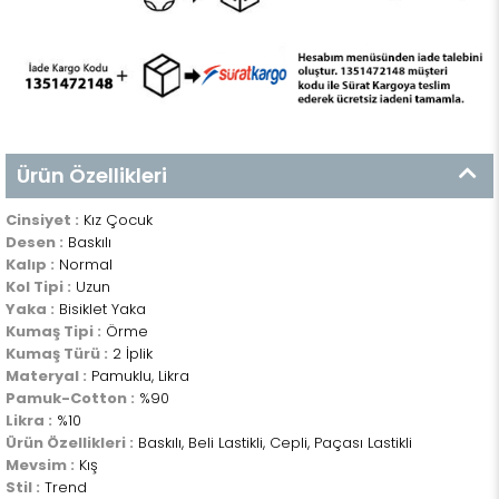
Ürün Özellikleri
Cinsiyet :
Kız Çocuk
Desen :
Baskılı
Kalıp :
Normal
Kol Tipi :
Uzun
Yaka :
Bisiklet Yaka
Kumaş Tipi :
Örme
Kumaş Türü :
2 İplik
Materyal :
Pamuklu, Likra
Pamuk-Cotton :
%90
Likra :
%10
Ürün Özellikleri :
Baskılı, Beli Lastikli, Cepli, Paçası Lastikli
Mevsim :
Kış
Stil :
Trend