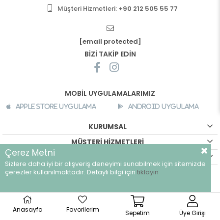
Müşteri Hizmetleri:
+90 212 505 55 77
[email protected]
BİZİ TAKİP EDİN
MOBİL UYGULAMALARIMIZ
Apple Store Uygulama
Android Uygulama
KURUMSAL
MÜŞTERİ HİZMETLERİ
Çerez Metni
ALIŞVERİŞ BİLGİLERİ
Sizlere daha iyi bir alışveriş deneyimi sunabilmek için sitemizde
çerezler kullanılmaktadır. Detaylı bilgi için
tıklayın
©
breeze.com.tr - Tüm hakları saklıdır.
Anasayfa
Favorilerim
Sepetim
Üye Girişi