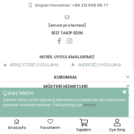
Müşteri Hizmetleri:
+90 212 505 55 77
[email protected]
BİZİ TAKİP EDİN
MOBİL UYGULAMALARIMIZ
Apple Store Uygulama
Android Uygulama
KURUMSAL
MÜŞTERİ HİZMETLERİ
Çerez Metni
ALIŞVERİŞ BİLGİLERİ
Sizlere daha iyi bir alışveriş deneyimi sunabilmek için sitemizde
çerezler kullanılmaktadır. Detaylı bilgi için
tıklayın
©
breeze.com.tr - Tüm hakları saklıdır.
Anasayfa
Favorilerim
Sepetim
Üye Girişi