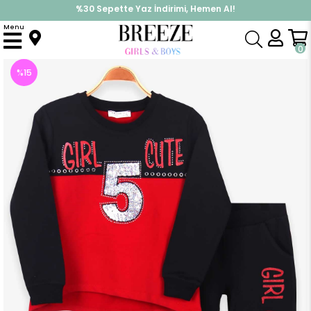
%30 Sepette Yaz İndirimi, Hemen Al!
İndirimlere ek %10 İndirimi Kap, Hemen Üye Ol!
Menu
Anasayfa
Kız Çocuk
Takımlar
Eşofman Takımı
Kız Çocuk Eşofman Takımı Baskılı Pullu Kırmızı (8 Yaş)
0
%
15
İndirim