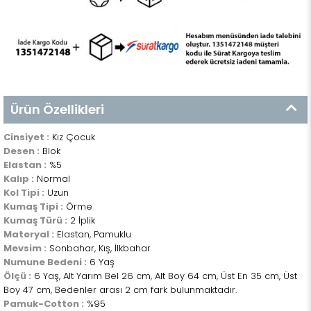
Ürün Özellikleri
Cinsiyet :
Kız Çocuk
Desen :
Blok
Elastan :
%5
Kalıp :
Normal
Kol Tipi :
Uzun
Kumaş Tipi :
Örme
Kumaş Türü :
2 İplik
Materyal :
Elastan, Pamuklu
Mevsim :
Sonbahar, Kış, İlkbahar
Numune Bedeni :
6 Yaş
Ölçü :
6 Yaş, Alt Yarım Bel 26 cm, Alt Boy 64 cm, Üst En 35 cm, Üst
Boy 47 cm, Bedenler arası 2 cm fark bulunmaktadır.
Pamuk-Cotton :
%95