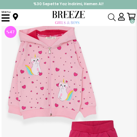
%30 Sepette Yaz İndirimi, Hemen Al!
İndirimlere ek %10 İndirimi Kap, Hemen Üye Ol!
Menu
Anasayfa
Kız Çocuk
Takımlar
Eşofman Takımı
Kız Bebek Eşofman Takımı Caticorn Baskılı Pudra (1.5 Yaş)
0
%
47
İndirim