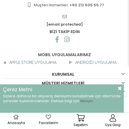
Müşteri Hizmetleri:
+90 212 505 55 77
[email protected]
BİZİ TAKİP EDİN
MOBİL UYGULAMALARIMIZ
Apple Store Uygulama
Android Uygulama
KURUMSAL
MÜŞTERİ HİZMETLERİ
Çerez Metni
ALIŞVERİŞ BİLGİLERİ
Sizlere daha iyi bir alışveriş deneyimi sunabilmek için sitemizde
çerezler kullanılmaktadır. Detaylı bilgi için
tıklayın
©
breeze.com.tr - Tüm hakları saklıdır.
Anasayfa
Favorilerim
Sepetim
Üye Girişi