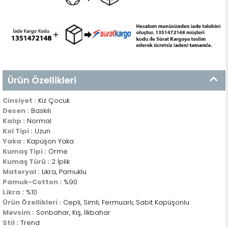
Ürün Özellikleri
Cinsiyet :
Kız Çocuk
Desen :
Baskılı
Kalıp :
Normal
Kol Tipi :
Uzun
Yaka :
Kapüşon Yaka
Kumaş Tipi :
Örme
Kumaş Türü :
2 İplik
Materyal :
Likra, Pamuklu
Pamuk-Cotton :
%90
Likra :
%10
Ürün Özellikleri :
Cepli, Simli, Fermuarlı, Sabit Kapüşonlu
Mevsim :
Sonbahar, Kış, İlkbahar
Stil :
Trend