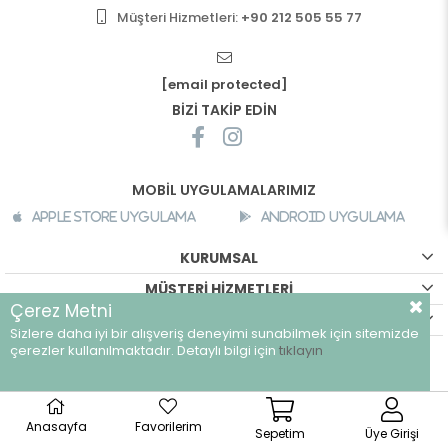
Müşteri Hizmetleri:
+90 212 505 55 77
[email protected]
BİZİ TAKİP EDİN
MOBİL UYGULAMALARIMIZ
Apple Store Uygulama
Android Uygulama
KURUMSAL
MÜŞTERİ HİZMETLERİ
Çerez Metni
ALIŞVERİŞ BİLGİLERİ
Sizlere daha iyi bir alışveriş deneyimi sunabilmek için sitemizde
çerezler kullanılmaktadır. Detaylı bilgi için
tıklayın
©
breeze.com.tr - Tüm hakları saklıdır.
Anasayfa
Favorilerim
Sepetim
Üye Girişi