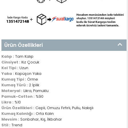
Ürün Özellikleri
Kalıp :
Tam Kalıp
Cinsiyet :
Kız Çocuk
Kol Tipi :
Uzun
Yaka :
Kapüşon Yaka
Kumaş Tipi :
Örme
Kumaş Türü :
2 İplik
Materyal :
Likra, Pamuklu
Pamuk-Cotton :
%90
Likra :
%10
Ürün Özellikleri :
Cepli, Omuzu Fırfırlı, Pullu, Nakışlı
Kumaş Kalınlığı :
Orta Kalın
Mevsim :
Sonbahar, Kış, İlkbahar
Stil :
Trend