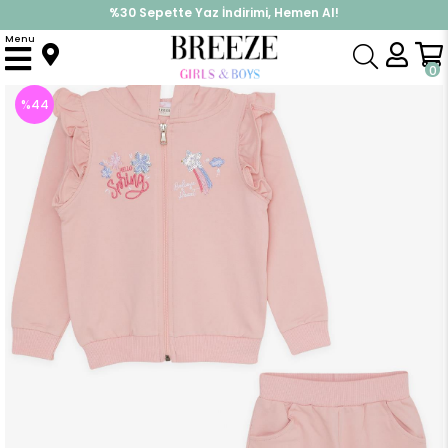
%30 Sepette Yaz İndirimi, Hemen Al!
İndirimlere ek %10 İndirimi Kap, Hemen Üye Ol!
Menu
Anasayfa
Kız Çocuk
Takımlar
Eşofman Takımı
Kız Çocuk Eşofman Takımı Fermuarlı Yazı Nakışlı Somon (4 Yaş)
0
%
44
İndirim