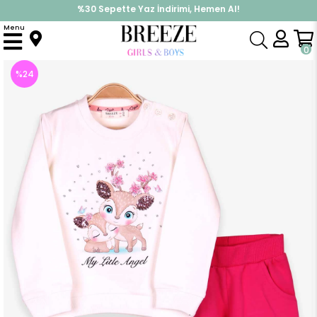
%30 Sepette Yaz İndirimi, Hemen Al!
İndirimlere ek %10 İndirimi Kap, Hemen Üye Ol!
Menu
Anasayfa
Kız Çocuk
Takımlar
Eşofman Takımı
Kız Bebek Eşofman Takımı Geyik Baskılı Ekru (1.5 Yaş)
0
%
24
İndirim