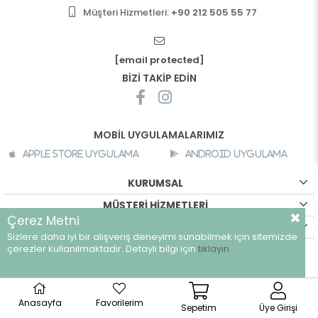
Müşteri Hizmetleri:
+90 212 505 55 77
[email protected]
BİZİ TAKİP EDİN
MOBİL UYGULAMALARIMIZ
Apple Store Uygulama
Android Uygulama
KURUMSAL
MÜŞTERİ HİZMETLERİ
Çerez Metni
ALIŞVERİŞ BİLGİLERİ
Sizlere daha iyi bir alışveriş deneyimi sunabilmek için sitemizde
çerezler kullanılmaktadır. Detaylı bilgi için
tıklayın
©
breeze.com.tr - Tüm hakları saklıdır.
Anasayfa
Favorilerim
Sepetim
Üye Girişi