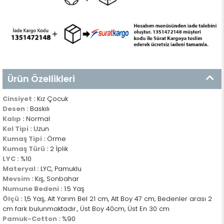
Ürün Özellikleri
Cinsiyet :
Kız Çocuk
Desen :
Baskılı
Kalıp :
Normal
Kol Tipi :
Uzun
Kumaş Tipi :
Örme
Kumaş Türü :
2 İplik
LYC :
%10
Materyal :
LYC, Pamuklu
Mevsim :
Kış, Sonbahar
Numune Bedeni :
1.5 Yaş
Ölçü :
1,5 Yaş, Alt Yarım Bel 21 cm, Alt Boy 47 cm, Bedenler arası 2
cm fark bulunmaktadır., Üst Boy 40cm, Üst En 30 cm
Pamuk-Cotton :
%90