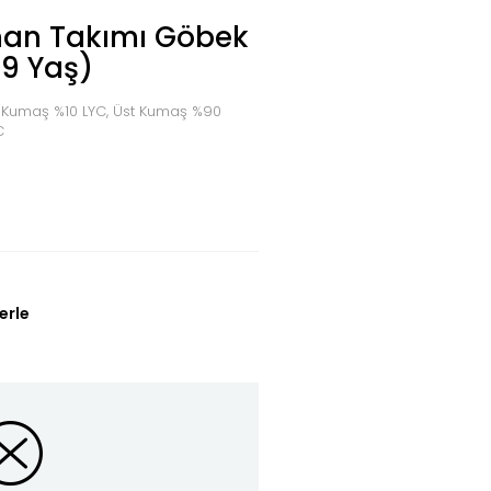
man Takımı Göbek
(9 Yaş)
 Kumaş %10 LYC, Üst Kumaş %90
C
erle