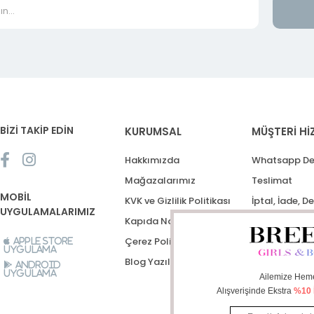
BİZİ TAKİP EDİN
KURUMSAL
MÜŞTERİ Hİ
Hakkımızda
Whatsapp De
Mağazalarımız
Teslimat
MOBİL
KVK ve Gizlilik Politikası
İptal, İade, D
UYGULAMALARIMIZ
Kapıda Nakit Ödeme
Destek Talep
Çerez Politikası
Apple Store
Uygulama
Blog Yazıları
Android
Uygulama