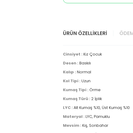
ÜRÜN ÖZELLIKLERI
ÖDEM
Cinsiyet :
Kız Çocuk
Desen :
Baskılı
Kalıp :
Normal
Kol Tipi :
Uzun
Kumaş Tipi :
Örme
Kumaş Türü :
2 İplik
LYC :
Alt Kumaş %10, Üst Kumaş %10
Materyal :
LYC, Pamuklu
Mevsim :
Kış, Sonbahar