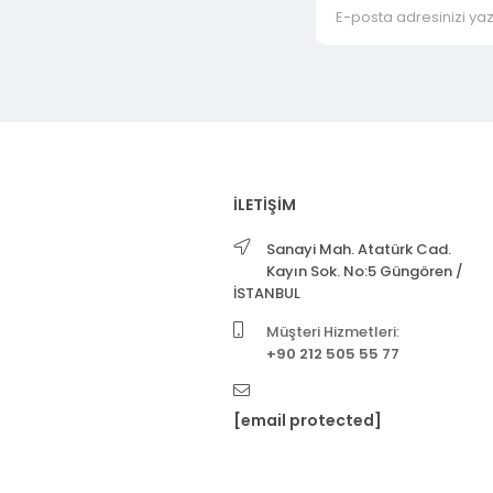
İLETİŞİM
Sanayi Mah. Atatürk Cad.
Kayın Sok. No:5 Güngören /
İSTANBUL
Müşteri Hizmetleri:
+90 212 505 55 77
[email protected]