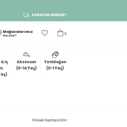
KARGOM NEREDE?
Mağazalarımız
0
Nerede?
& İç
Aksesuar
Yenidoğan
im
(0-14 Yaş)
(0-1 Yaş)
Yaş)
)
Önceki Sayfaya Dön