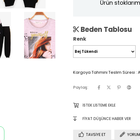
Ürün stoklarım
Beden Tablosu
Renk
Kargoya Tahmini Teslim Süresi
:
A
Paylaş:
İSTEK LISTEME EKLE
FIYAT DÜŞÜNCE HABER VER
TAVSIYE ET
YORUM