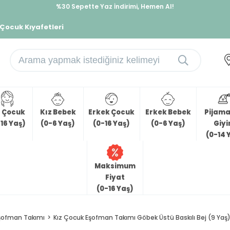
%30 Sepette Yaz İndirimi, Hemen Al!
İndirimlere ek %10 İndirimi Kap, Hemen Üye Ol!
 Çocuk Kıyafetleri
z Çocuk
Kız Bebek
Erkek Çocuk
Erkek Bebek
Pijama 
16 Yaş)
(0-6 Yaş)
(0-16 Yaş)
(0-6 Yaş)
Giy
(0-14 
Maksimum
Fiyat
(0-16 Yaş)
şofman Takımı
Kız Çocuk Eşofman Takımı Göbek Üstü Baskılı Bej (9 Yaş