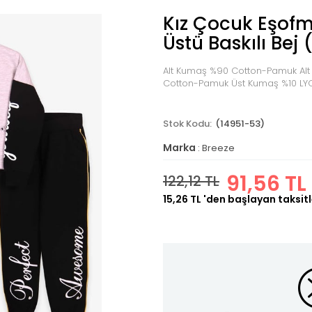
Kız Çocuk Eşof
Üstü Baskılı Bej 
Alt Kumaş %90 Cotton-Pamuk Alt
Cotton-Pamuk Üst Kumaş %10 LY
(14951-53)
Marka
:
Breeze
91,56 TL
122,12 TL
15,26 TL
'den başlayan taksitl