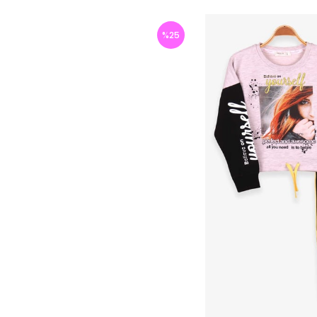
%
25
İndirim