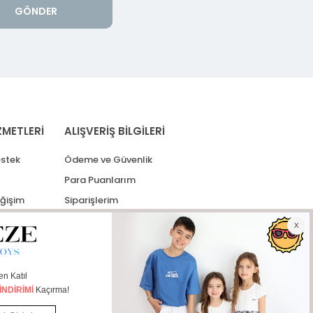
GÖNDER
ZMETLERİ
ALIŞVERİŞ BİLGİLERİ
stek
Ödeme ve Güvenlik
Para Puanlarım
eğişim
Siparişlerim
lerim
Kargo Takip
İade Taleplerim