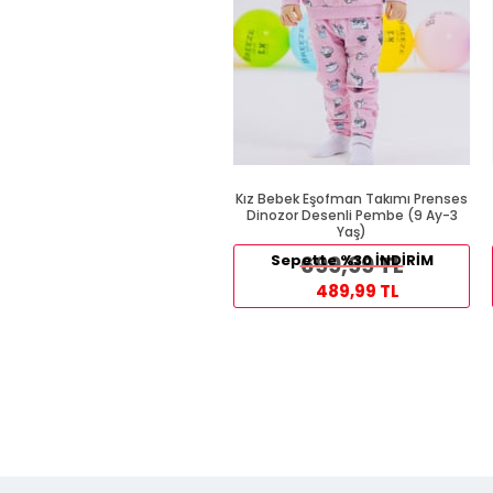
Kız Bebek Eşofman Takımı Prenses
Dinozor Desenli Pembe (9 Ay-3
Yaş)
Sepette %30 İNDİRİM
699,99 TL
489,99 TL