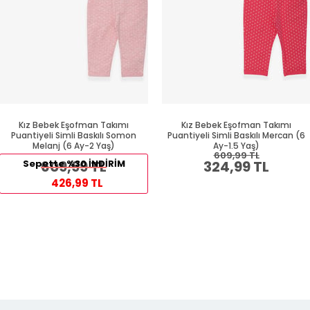
Kız Bebek Eşofman Takımı
Kız Bebek Eşofman Takımı
Puantiyeli Simli Baskılı Somon
Puantiyeli Simli Baskılı Mercan (6
Melanj (6 Ay-2 Yaş)
Ay-1.5 Yaş)
609,99 TL
Sepette %30 İNDİRİM
609,99 TL
324,99 TL
426,99 TL