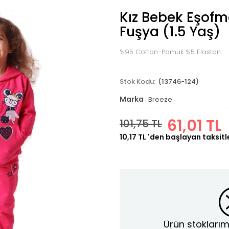
Kız Bebek Eşofm
Fuşya (1.5 Yaş)
%95 Cotton-Pamuk %5 Elastan
(13746-124)
Marka
:
Breeze
61,01 TL
101,75 TL
10,17 TL
'den başlayan taksitl
Ürün stoklarım