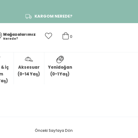
KARGOM NEREDE?
Mağazalarımız
0
Nerede?
& İç
Aksesuar
Yenidoğan
im
(0-14 Yaş)
(0-1 Yaş)
Yaş)
Önceki Sayfaya Dön