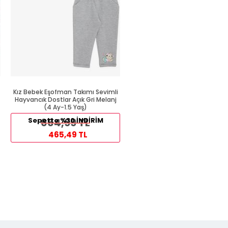
Kız Bebek Eşofman Takımı Sevimli
Kız Bebek Eşofman Takımı
Hayvancık Dostlar Açık Gri Melanj
Puantiyeli Simli Baskılı Gülkur
(4 Ay-1.5 Yaş)
(6 Ay-1 Yaş)
609,99 TL
Sepette %30 İNDİRİM
664,99 TL
324,99 TL
465,49 TL