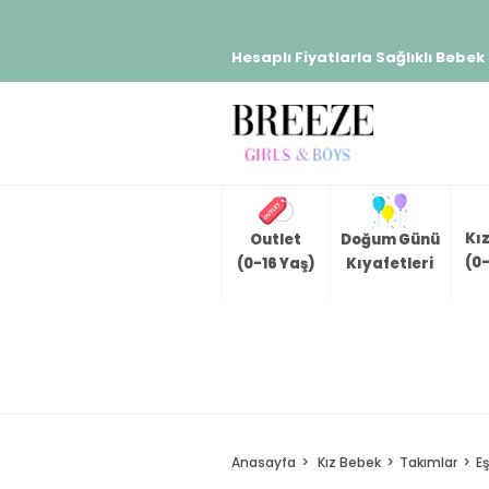
Hesaplı Fiyatlarla Sağlıklı Bebek
Kı
Outlet
Doğum Günü
(0-
(0-16 Yaş)
Kıyafetleri
Anasayfa
Kız Bebek
Takımlar
E