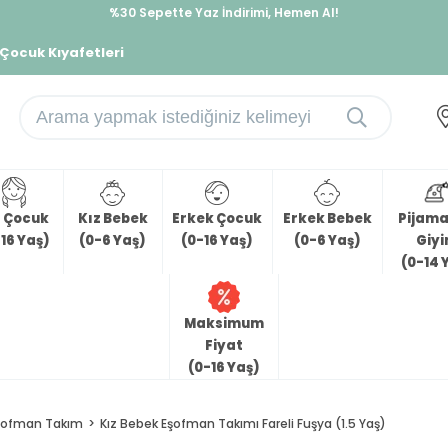
%30 Sepette Yaz İndirimi, Hemen Al!
İndirimlere ek %10 İndirimi Kap, Hemen Üye Ol!
 Çocuk Kıyafetleri
z Çocuk
Kız Bebek
Erkek Çocuk
Erkek Bebek
Pijama 
16 Yaş)
(0-6 Yaş)
(0-16 Yaş)
(0-6 Yaş)
Giy
(0-14 
Maksimum
Fiyat
(0-16 Yaş)
şofman Takım
Kız Bebek Eşofman Takımı Fareli Fuşya (1.5 Yaş)