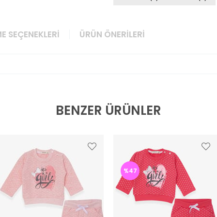
E SEÇENEKLERI
ÜRÜN ÖNERILERI
BENZER ÜRÜNLER
%47