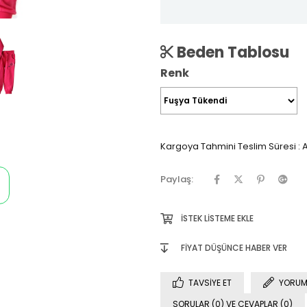
Beden Tablosu
Renk
Kargoya Tahmini Teslim Süresi
:
A
Paylaş:
İSTEK LISTEME EKLE
FIYAT DÜŞÜNCE HABER VER
TAVSIYE ET
YORUM
SORULAR (0) VE CEVAPLAR (0)