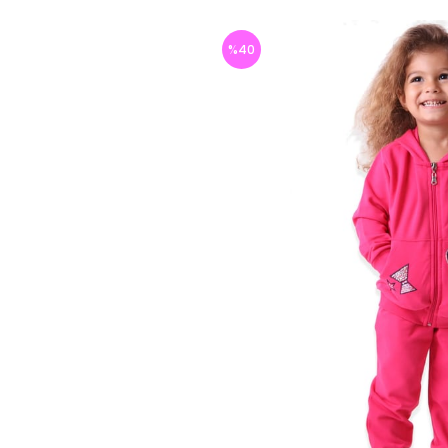
%
40
İndirim