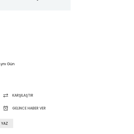
ynı Gün
KARŞILAŞTIR
GELINCE HABER VER
 YAZ