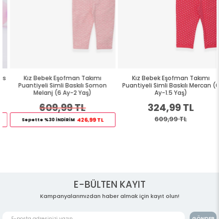
Kız Bebek Eşofman Takımı
Kız Bebek Eşofman Takımı
Puantiyeli Simli Baskılı Somon
Puantiyeli Simli Baskılı Mercan (6
Melanj (6 Ay-2 Yaş)
Ay-1.5 Yaş)
609,99 TL
324,99 TL
609,99 TL
426,99 TL
Sepette %30 İNDİRİM
E-BÜLTEN KAYIT
Kampanyalarımızdan haber almak için kayıt olun!
GÖNDER