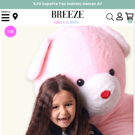
%30 Sepette Yaz İndirimi, Hemen Al!
İndirimlere ek %10 İndirimi Kap, Hemen Üye Ol!
Menu
Anasayfa
Kız Bebek
Takımlar
Eşofman Takım
Kız Bebek Eşofman Takımı Kapüşonlu Lacivert (1.5 Yaş)
0
%
18
İndirim