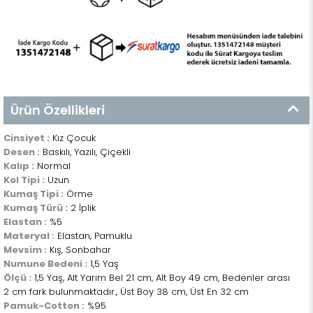
Ürün Özellikleri
Cinsiyet :
Kız Çocuk
Desen :
Baskılı, Yazılı, Çiçekli
Kalıp :
Normal
Kol Tipi :
Uzun
Kumaş Tipi :
Örme
Kumaş Türü :
2 İplik
Elastan :
%5
Materyal :
Elastan, Pamuklu
Mevsim :
Kış, Sonbahar
Numune Bedeni :
1,5 Yaş
Ölçü :
1,5 Yaş, Alt Yarım Bel 21 cm, Alt Boy 49 cm, Bedenler arası
2 cm fark bulunmaktadır., Üst Boy 38 cm, Üst En 32 cm
Pamuk-Cotton :
%95