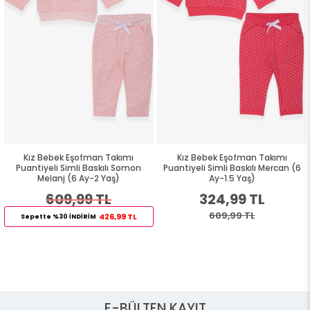
Kız Bebek Eşofman Takımı
Kız Bebek Eşofman Takımı
Puantiyeli Simli Baskılı Somon
Puantiyeli Simli Baskılı Mercan (6
Melanj (6 Ay-2 Yaş)
Ay-1.5 Yaş)
609,99 TL
324,99 TL
609,99 TL
426,99 TL
Sepette %30 İNDİRİM
E-BÜLTEN KAYIT