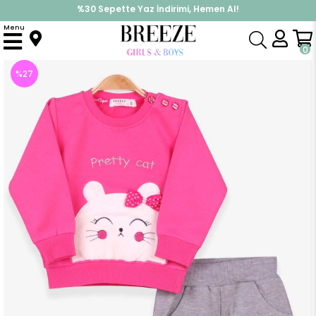
%30 Sepette Yaz İndirimi, Hemen Al!
İndirimlere ek %10 İndirimi Kap, Hemen Üye Ol!
Menu
Anasayfa
Kız Bebek
Takımlar
Eşofman Takım
Kız Bebek Eşofman Takımı Kedili Pembe (9 Ay)
0
%
27
İndirim