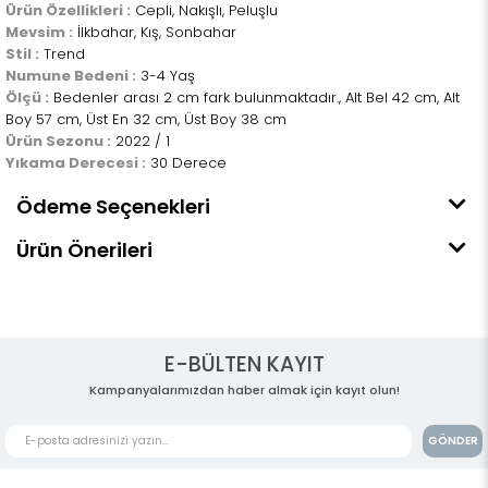
Ürün Özellikleri :
Cepli, Nakışlı, Peluşlu
Mevsim :
İlkbahar, Kış, Sonbahar
Stil :
Trend
Numune Bedeni :
3-4 Yaş
Ölçü :
Bedenler arası 2 cm fark bulunmaktadır., Alt Bel 42 cm, Alt
Boy 57 cm, Üst En 32 cm, Üst Boy 38 cm
Ürün Sezonu :
2022 / 1
Yıkama Derecesi :
30 Derece
Ödeme Seçenekleri
Ürün Önerileri
E-BÜLTEN KAYIT
Kampanyalarımızdan haber almak için kayıt olun!
GÖNDER