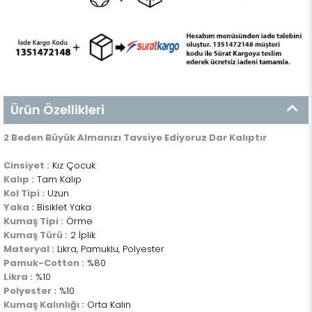
Ürün Özellikleri
2 Beden Büyük Almanızı Tavsiye Ediyoruz Dar Kalıptır
Cinsiyet :
Kız Çocuk
Kalıp :
Tam Kalıp
Kol Tipi :
Uzun
Yaka :
Bisiklet Yaka
Kumaş Tipi :
Örme
Kumaş Türü :
2 İplik
Materyal :
Likra, Pamuklu, Polyester
Pamuk-Cotton :
%80
Likra :
%10
Polyester :
%10
Kumaş Kalınlığı :
Orta Kalın