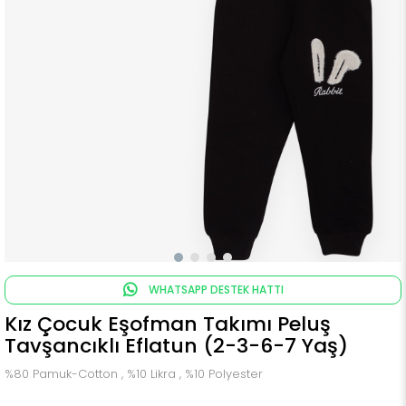
WHATSAPP DESTEK HATTI
Kız Çocuk Eşofman Takımı Peluş
Tavşancıklı Eflatun (2-3-6-7 Yaş)
%80 Pamuk-Cotton , %10 Likra , %10 Polyester