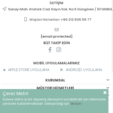
İLETİŞİM
Sanayi Mah. Atatürk Cad. Kayın Sok. No:5 Güngören / İSTANBUL
Müşteri Hizmetleri:
+90 212 505 55 77
[email protected]
BİZİ TAKİP EDİN
MOBİL UYGULAMALARIMIZ
Apple Store Uygulama
Android Uygulama
KURUMSAL
MÜŞTERİ HİZMETLERİ
Çerez Metni
ALIŞVERİŞ BİLGİLERİ
Sizlere daha iyi bir alışveriş deneyimi sunabilmek için sitemizde
çerezler kullanılmaktadır. Detaylı bilgi için
tıklayın
©
breeze.com.tr - Tüm hakları saklıdır.