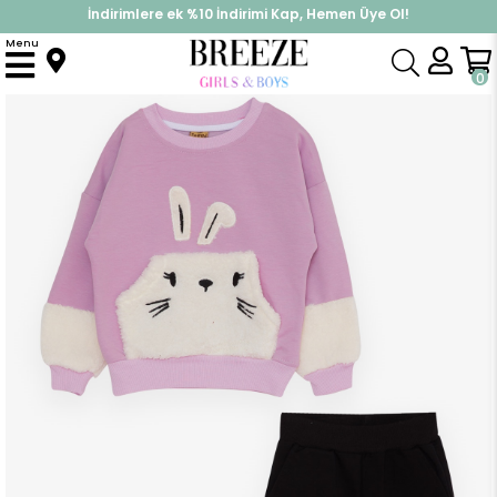
İndirimlere ek %10 İndirimi Kap, Hemen Üye Ol!
%30 Sepette Yaz İndirimi, Hemen Al!
Menu
Anasayfa
Kız Çocuk
Takımlar
Eşofman Takımı
Kız Çocuk Eşofman Takımı Peluş Tavşancıklı Eflatun (2-3-6-7 Yaş)
0