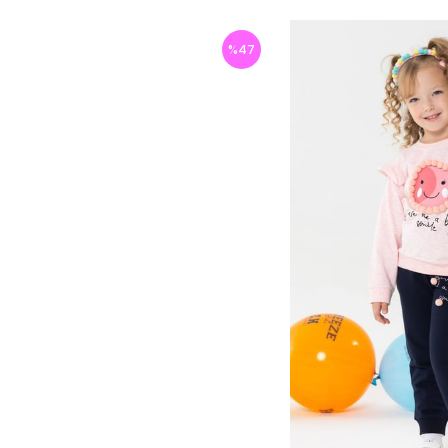
%
47
İndirim