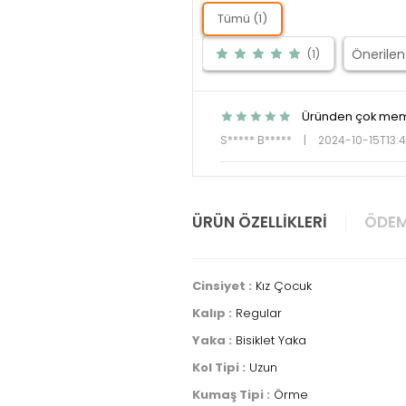
Tümü (1)
(1)
Üründen çok mem
S***** B*****
|
2024-10-15T13:
ÜRÜN ÖZELLIKLERI
ÖDEM
Cinsiyet :
Kız Çocuk
Kalıp :
Regular
Yaka :
Bisiklet Yaka
Kol Tipi :
Uzun
Kumaş Tipi :
Örme