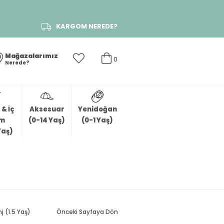
KARGOM NEREDE?
Mağazalarımız
0
Nerede?
& İç
Aksesuar
Yenidoğan
im
(0-14 Yaş)
(0-1 Yaş)
Yaş)
 (1.5 Yaş)
Önceki Sayfaya Dön