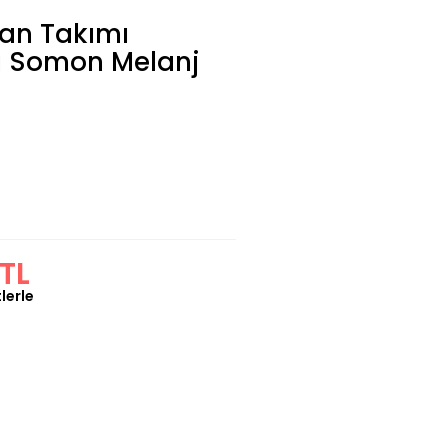
man Takımı
lı Somon Melanj
TL
lerle