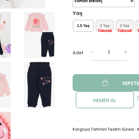
Yaş
1.5 Yaş
2 Yaş
3 Yaş
Adet
Kargoya Tahmini Teslim Süresi
:
A