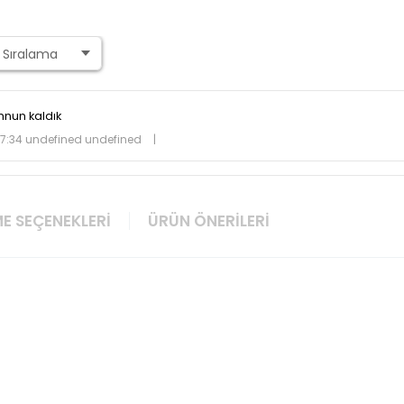
nun kaldık
47:34 undefined undefined
|
E SEÇENEKLERI
ÜRÜN ÖNERILERI