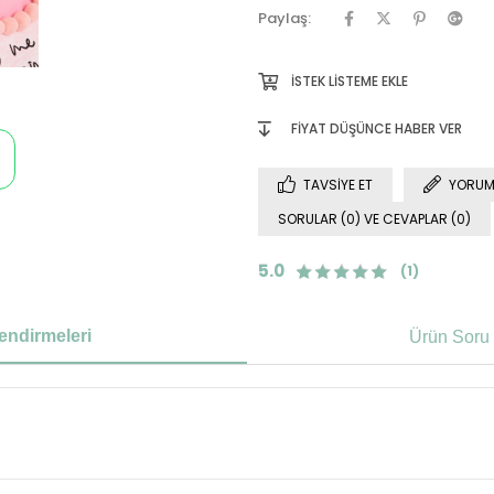
Paylaş:
İSTEK LISTEME EKLE
FIYAT DÜŞÜNCE HABER VER
TAVSIYE ET
YORUM
SORULAR (0) VE CEVAPLAR (0)
5.0
(1)
endirmeleri
Ürün Soru 