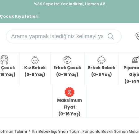
%30 Sepette Yaz İndirimi, Hemen Al!
İndirimlere ek %10 İndirimi Kap, Hemen Üye Ol!
 Çocuk Kıyafetleri
z Çocuk
Kız Bebek
Erkek Çocuk
Erkek Bebek
Pijama 
16 Yaş)
(0-6 Yaş)
(0-16 Yaş)
(0-6 Yaş)
Giy
(0-14 
Maksimum
Fiyat
(0-16 Yaş)
şofman Takımı
Kız Bebek Eşofman Takımı Ponponlu Baskılı Somon Melanj