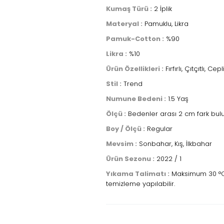
Kumaş Türü :
2 İplik
Materyal :
Pamuklu, Likra
Pamuk-Cotton :
%90
Likra :
%10
Ürün Özellikleri :
Fırfırlı, Çıtçıtlı, Cepl
Stil :
Trend
Numune Bedeni :
1.5 Yaş
Ölçü :
Bedenler arası 2 cm fark bulu
Boy / Ölçü :
Regular
Mevsim :
Sonbahar, Kış, İlkbahar
Ürün Sezonu :
2022 / 1
Yıkama Talimatı :
Maksimum 30 °C sı
temizleme yapılabilir.