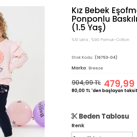
Kız Bebek Eşof
Ponponlu Baskı
(1.5 Yaş)
%10 Likra , %90 Pamuk-Cotton
(16753-04)
Marka
:
Breeze
479,99 
904,99 TL
80,00 TL
'den başlayan taksit
Beden Tablosu
Renk