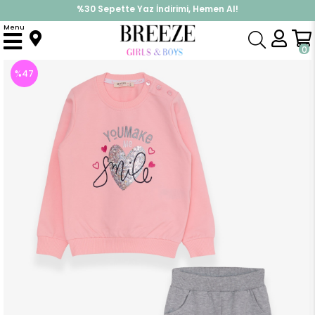
%30 Sepette Yaz İndirimi, Hemen Al!
İndirimlere ek %10 İndirimi Kap, Hemen Üye Ol!
Menu
Anasayfa
Kız Çocuk
Takımlar
Eşofman Takımı
Kız Bebek Eşofman Takımı Pullu Kalp Baskılı Pembe (2 Yaş)
0
%
47
İndirim