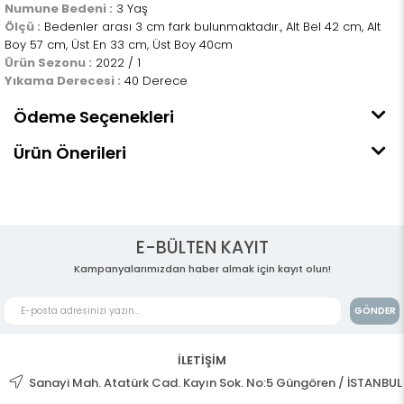
Numune Bedeni :
3 Yaş
Ölçü :
Bedenler arası 3 cm fark bulunmaktadır., Alt Bel 42 cm, Alt
Boy 57 cm, Üst En 33 cm, Üst Boy 40cm
Ürün Sezonu :
2022 / 1
Yıkama Derecesi :
40 Derece
Ödeme Seçenekleri
Ürün Önerileri
E-BÜLTEN KAYIT
Kampanyalarımızdan haber almak için kayıt olun!
GÖNDER
İLETİŞİM
Sanayi Mah. Atatürk Cad. Kayın Sok. No:5 Güngören / İSTANBUL