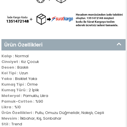
Ürün Özellikleri
Kalıp :
Normal
Cinsiyet :
Kız Çocuk
Desen :
Baskılı
Kol Tipi :
Uzun
Yaka :
Bisiklet Yaka
Kumaş Tipi :
Örme
Kumaş Türü :
2 İplik
Materyal :
Pamuklu, Likra
Pamuk-Cotton :
%90
Likra :
%10
Ürün Özellikleri :
Pullu, Omuzu Düğmelidir, Nakışlı, Cepli
Mevsim :
İlkbahar, Kış, Sonbahar
Stil :
Trend