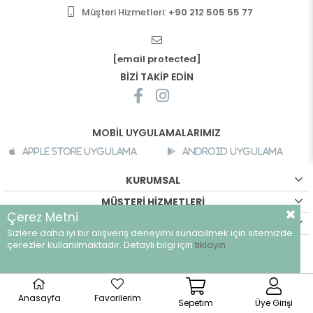
Müşteri Hizmetleri:
+90 212 505 55 77
[email protected]
BİZİ TAKİP EDİN
MOBİL UYGULAMALARIMIZ
Apple Store Uygulama
Android Uygulama
KURUMSAL
MÜŞTERİ HİZMETLERİ
Çerez Metni
ALIŞVERİŞ BİLGİLERİ
Sizlere daha iyi bir alışveriş deneyimi sunabilmek için sitemizde
çerezler kullanılmaktadır. Detaylı bilgi için
tıklayın
©
breeze.com.tr - Tüm hakları saklıdır.
Anasayfa
Favorilerim
Sepetim
Üye Girişi