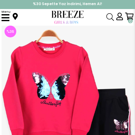
%30 Sepette Yaz İndirimi, Hemen Al!
İndirimlere ek %10 İndirimi Kap, Hemen Üye Ol!
Menu
Anasayfa
Kız Çocuk
Takımlar
Eşofman Takımı
Kız Çocuk Eşofman Takımı Pullu Kelebekli Fuşya (5 Yaş)
0
%
36
İndirim