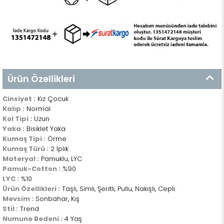
Ürün Özellikleri
Cinsiyet :
Kız Çocuk
Kalıp :
Normal
Kol Tipi :
Uzun
Yaka :
Bisiklet Yaka
Kumaş Tipi :
Örme
Kumaş Türü :
2 İplik
Materyal :
Pamuklu, LYC
Pamuk-Cotton :
%90
LYC :
%10
Ürün Özellikleri :
Taşlı, Simli, Şeritli, Pullu, Nakışlı, Cepli
Mevsim :
Sonbahar, Kış
Stil :
Trend
Numune Bedeni :
4 Yaş