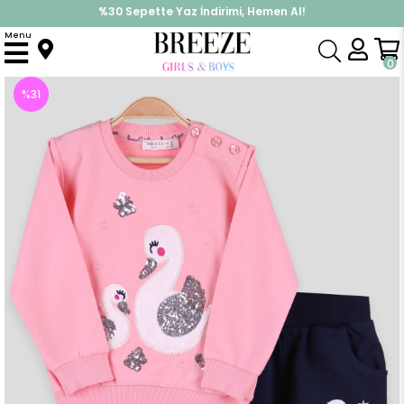
%30 Sepette Yaz İndirimi, Hemen Al!
İndirimlere ek %10 İndirimi Kap, Hemen Üye Ol!
Menu
Anasayfa
Kız Çocuk
Takımlar
Eşofman Takımı
Kız Çocuk Eşofman Takımı Pullu Somon-Lacivert (1.5-5 Yaş)
0
%
31
İndirim