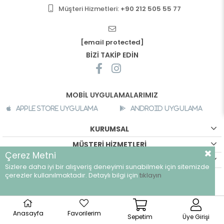
Müşteri Hizmetleri:
+90 212 505 55 77
[email protected]
BİZİ TAKİP EDİN
MOBİL UYGULAMALARIMIZ
Apple Store Uygulama
Android Uygulama
KURUMSAL
MÜŞTERİ HİZMETLERİ
Çerez Metni
ALIŞVERİŞ BİLGİLERİ
Sizlere daha iyi bir alışveriş deneyimi sunabilmek için sitemizde
çerezler kullanılmaktadır. Detaylı bilgi için
tıklayın
©
breeze.com.tr - Tüm hakları saklıdır.
Anasayfa
Favorilerim
Sepetim
Üye Girişi