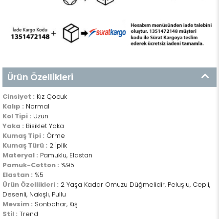
Ürün Özellikleri
Cinsiyet :
Kız Çocuk
Kalıp :
Normal
Kol Tipi :
Uzun
Yaka :
Bisiklet Yaka
Kumaş Tipi :
Örme
Kumaş Türü :
2 İplik
Materyal :
Pamuklu, Elastan
Pamuk-Cotton :
%95
Elastan :
%5
Ürün Özellikleri :
2 Yaşa Kadar Omuzu Düğmelidir, Peluşlu, Cepli,
Desenli, Nakışlı, Pullu
Mevsim :
Sonbahar, Kış
Stil :
Trend