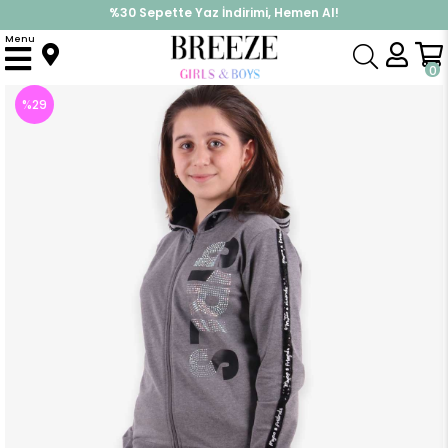
%30 Sepette Yaz İndirimi, Hemen Al!
İndirimlere ek %10 İndirimi Kap, Hemen Üye Ol!
Menu
Anasayfa
Kız Çocuk
Takımlar
Eşofman Takımı
Kız Çocuk Eşofman Takımı Pullu Taşlı Füme (6 Yaş)
0
%
29
İndirim