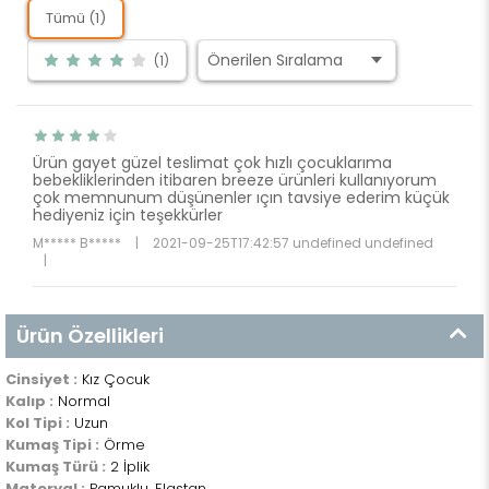
Tümü (1)
(1)
Ürün gayet güzel teslimat çok hızlı çocuklarıma
bebekliklerinden itibaren breeze ürünleri kullanıyorum
çok memnunum düşünenler ıçın tavsiye ederim küçük
hediyeniz için teşekkürler
M***** B*****
|
2021-09-25T17:42:57 undefined undefined
|
Ürün Özellikleri
Cinsiyet :
Kız Çocuk
Kalıp :
Normal
Kol Tipi :
Uzun
Kumaş Tipi :
Örme
Kumaş Türü :
2 İplik
Materyal :
Pamuklu, Elastan