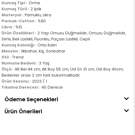
Kumaş Tipi :
Örme
Kumaş Türü :
2 İplik
Materyal :
Pamuklu, Likra
Pamuk-Cotton :
%90
Likra :
%10
Ürün Özellikleri :
2 Yaşı Omuzu Düğmelidir, Omuzu Düğmelidir,
Simli, Beli Lastikli, Fiyonklu, Paçası Lastikli, Cepli
Kumaş Kalınlığı :
Orta Kalın
Mevsim :
İlkbahar, Kış, Sonbahar
Stil :
Trend
Numune Bedeni :
3 Yaş
Ölçü :
Alt Bel 44 cm, Alt Boy 55 cm, Üst En 31 cm, Üst Boy 40cm,
Bedenler arası 2 cm fark bulunmaktadır.
Ürün Sezonu :
2023 / 1
Yıkama Derecesi :
40 Derece
Ödeme Seçenekleri
Ürün Önerileri