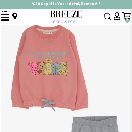
%30 Sepette Yaz İndirimi, Hemen Al!
İndirimlere ek %10 İndirimi Kap, Hemen Üye Ol!
Menu
Anasayfa
Kız Çocuk
Takımlar
Eşofman Takımı
Kız Çocuk Eşofman Takımı Simli Hayvancık Baskılı Gülkurusu (1-3 Yaş)
0