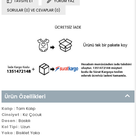
TAVSIYE ET
YORUM YAZ
SORULAR (0) VE CEVAPLAR (0)
Ürün Özellikleri
Kalıp :
Tam Kalıp
Cinsiyet :
Kız Çocuk
Desen :
Baskılı
Kol Tipi :
Uzun
Yaka :
Bisiklet Yaka