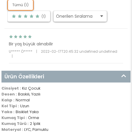
Tümü (1)
(1)
Bir yaş büyük alınabilir
U***** Ö*****
|
2022-02-17T20:45:32 undefined undefined
|
Ürün Özellikleri
Cinsiyet :
Kız Çocuk
Desen :
Baskılı, Yazılı
Kalıp :
Normal
Kol Tipi :
Uzun
Yaka :
Bisiklet Yaka
Kumaş Tipi :
Örme
Kumaş Türü :
2 İplik
Materyal :
LYC, Pamuklu