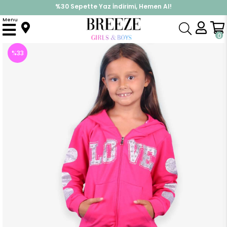
%30 Sepette Yaz İndirimi, Hemen Al!
İndirimlere ek %10 İndirimi Kap, Hemen Üye Ol!
Menu
Anasayfa
Kız Çocuk
Takımlar
Eşofman Takımı
Kız Çocuk Eşofman Takımı Simli Taşlı Fuşya (4 Yaş)
0
%
33
İndirim