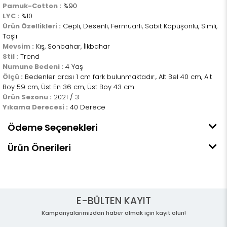
Pamuk-Cotton :
%90
LYC :
%10
Ürün Özellikleri :
Cepli, Desenli, Fermuarlı, Sabit Kapüşonlu, Simli,
Taşlı
Mevsim :
Kış, Sonbahar, İlkbahar
Stil :
Trend
Numune Bedeni :
4 Yaş
Ölçü :
Bedenler arası 1 cm fark bulunmaktadır., Alt Bel 40 cm, Alt
Boy 59 cm, Üst En 36 cm, Üst Boy 43 cm
Ürün Sezonu :
2021 / 3
Yıkama Derecesi :
40 Derece
Ödeme Seçenekleri
Ürün Önerileri
E-BÜLTEN KAYIT
Kampanyalarımızdan haber almak için kayıt olun!