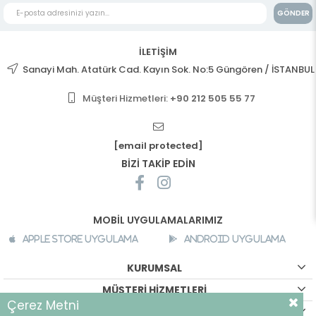
GÖNDER
İLETİŞİM
Sanayi Mah. Atatürk Cad. Kayın Sok. No:5 Güngören / İSTANBUL
Müşteri Hizmetleri:
+90 212 505 55 77
[email protected]
BİZİ TAKİP EDİN
MOBİL UYGULAMALARIMIZ
Apple Store Uygulama
Android Uygulama
KURUMSAL
MÜŞTERİ HİZMETLERİ
Çerez Metni
ALIŞVERİŞ BİLGİLERİ