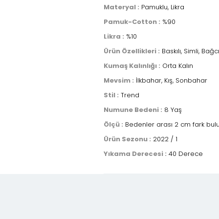
Materyal :
Pamuklu, Likra
Pamuk-Cotton :
%90
Likra :
%10
Ürün Özellikleri :
Baskılı, Simli, Bağc
Kumaş Kalınlığı :
Orta Kalın
Mevsim :
İlkbahar, Kış, Sonbahar
Stil :
Trend
Numune Bedeni :
8 Yaş
Ölçü :
Bedenler arası 2 cm fark bulun
Ürün Sezonu :
2022 / 1
Yıkama Derecesi :
40 Derece