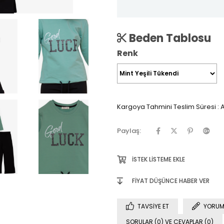
Beden Tablosu
Renk
Kargoya Tahmini Teslim Süresi
:
A
Paylaş:
İSTEK LISTEME EKLE
FIYAT DÜŞÜNCE HABER VER
TAVSIYE ET
YORUM
SORULAR (0) VE CEVAPLAR (0)