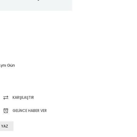
ynı Gün
KARŞILAŞTIR
GELINCE HABER VER
 YAZ