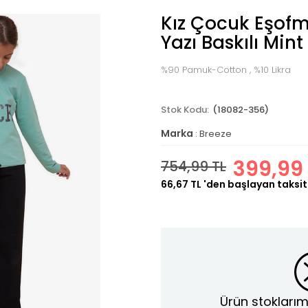
Kız Çocuk Eşofm
Yazı Baskılı Mint
%90 Pamuk-Cotton , %10 Likra
(18082-356)
Marka
:
Breeze
399,99 
754,99 TL
66,67 TL
'den başlayan taksit
Ürün stoklarım