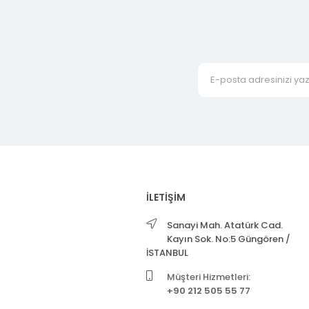
İLETİŞİM
Sanayi Mah. Atatürk Cad.
Kayın Sok. No:5 Güngören /
İSTANBUL
Müşteri Hizmetleri:
+90 212 505 55 77