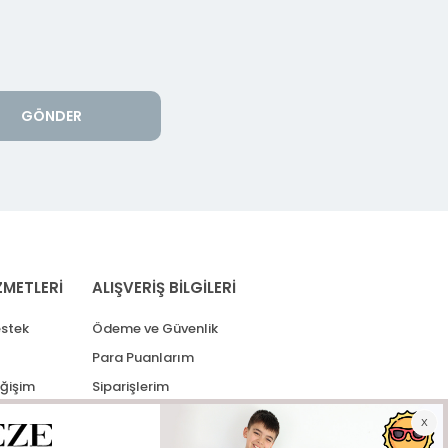
GÖNDER
ZMETLERİ
ALIŞVERİŞ BİLGİLERİ
stek
Ödeme ve Güvenlik
Para Puanlarım
eğişim
Siparişlerim
lerim
Kargo Takip
İade Taleplerim