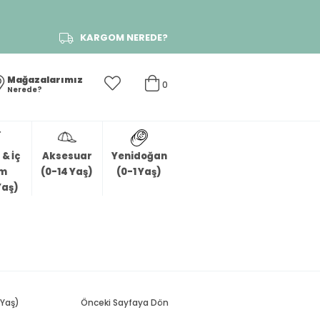
KARGOM NEREDE?
Mağazalarımız
0
Nerede?
& İç
Aksesuar
Yenidoğan
im
(0-14 Yaş)
(0-1 Yaş)
Yaş)
 Yaş)
Önceki Sayfaya Dön