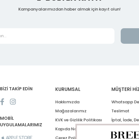
Kampanyalarımızdan haber almak için kayıt olun!
BİZİ TAKİP EDİN
KURUMSAL
MÜŞTERİ Hİ
Hakkımızda
Whatsapp De
Mağazalarımız
Teslimat
MOBİL
KVK ve Gizlilik Politikası
İptal, İade, D
UYGULAMALARIMIZ
Kapıda Nakit Ödeme
Destek Talep
Çerez Politikası
Apple Store