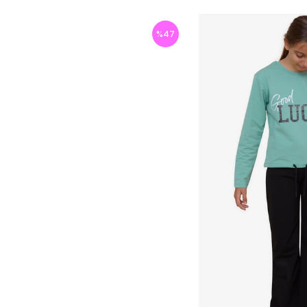
%
47
İndirim