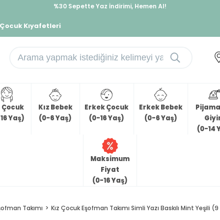
%30 Sepette Yaz İndirimi, Hemen Al!
İndirimlere ek %10 İndirimi Kap, Hemen Üye Ol!
 Çocuk Kıyafetleri
z Çocuk
Kız Bebek
Erkek Çocuk
Erkek Bebek
Pijama 
16 Yaş)
(0-6 Yaş)
(0-16 Yaş)
(0-6 Yaş)
Giy
(0-14 
Maksimum
Fiyat
(0-16 Yaş)
şofman Takımı
Kız Çocuk Eşofman Takımı Simli Yazı Baskılı Mint Yeşili (9