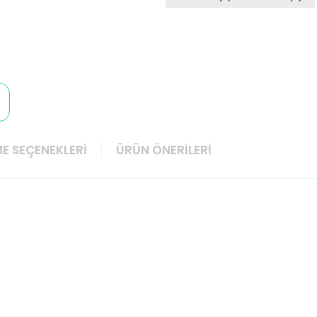
E SEÇENEKLERI
ÜRÜN ÖNERILERI