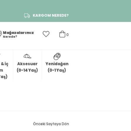
KARGOM NEREDE?
Mağazalarımız
0
Nerede?
& İç
Aksesuar
Yenidoğan
im
(0-14 Yaş)
(0-1 Yaş)
Yaş)
Önceki Sayfaya Dön