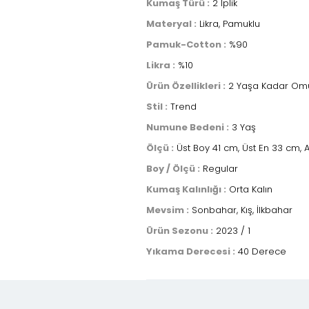
Kumaş Türü :
2 İplik
Materyal :
Likra, Pamuklu
Pamuk-Cotton :
%90
Likra :
%10
Ürün Özellikleri :
2 Yaşa Kadar Omuz
Stil :
Trend
Numune Bedeni :
3 Yaş
Ölçü :
Üst Boy 41 cm, Üst En 33 cm, A
Boy / Ölçü :
Regular
Kumaş Kalınlığı :
Orta Kalın
Mevsim :
Sonbahar, Kış, İlkbahar
Ürün Sezonu :
2023 / 1
Yıkama Derecesi :
40 Derece