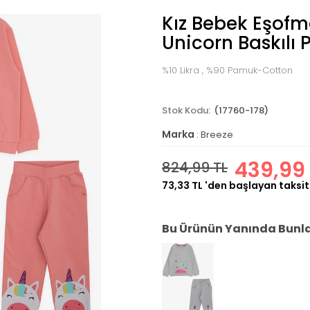
Kız Bebek Eşof
Unicorn Baskılı 
%10 Likra , %90 Pamuk-Cotton
(17760-178)
Marka
:
Breeze
439,99 
824,99 TL
73,33 TL
'den başlayan taksit
Bu Ürünün Yanında Bunlar