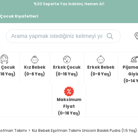
%30 Sepette Yaz İndirimi, Hemen Al!
İndirimlere ek %10 İndirimi Kap, Hemen Üye Ol!
 Çocuk Kıyafetleri
z Çocuk
Kız Bebek
Erkek Çocuk
Erkek Bebek
Pijama 
16 Yaş)
(0-6 Yaş)
(0-16 Yaş)
(0-6 Yaş)
Giy
(0-14 
Maksimum
Fiyat
(0-16 Yaş)
şofman Takımı
Kız Bebek Eşofman Takımı Unicorn Baskılı Pudra (1.5 Yaş)