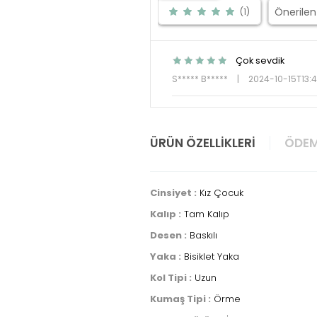
(1)
Çok sevdik
S***** B*****
|
2024-10-15T13:
ÜRÜN ÖZELLIKLERI
ÖDEM
Cinsiyet :
Kız Çocuk
Kalıp :
Tam Kalıp
Desen :
Baskılı
Yaka :
Bisiklet Yaka
Kol Tipi :
Uzun
Kumaş Tipi :
Örme