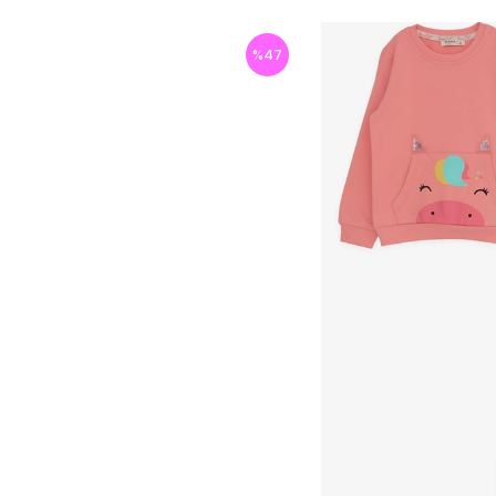
%
47
İndirim