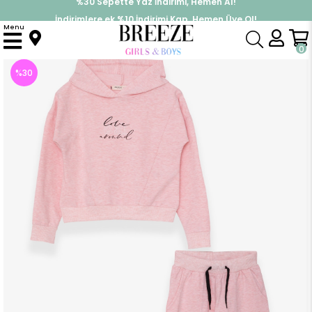
İndirimlere ek %10 İndirimi Kap, Hemen Üye Ol!
%30 Sepette Yaz İndirimi, Hemen Al!
Menu
Anasayfa
Kız Çocuk
Takımlar
Eşofman Takımı
Kız Çocuk Eşofman Takımıı Baskılı Somon Melanj (9 Yaş)
0
%
30
İndirim