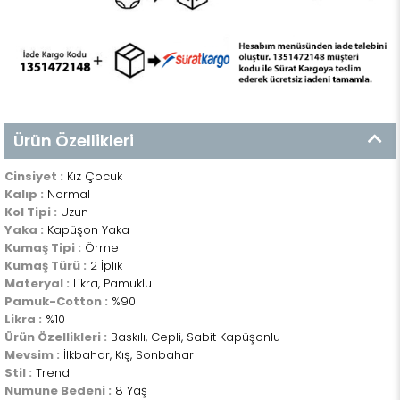
Ürün Özellikleri
Cinsiyet :
Kız Çocuk
Kalıp :
Normal
Kol Tipi :
Uzun
Yaka :
Kapüşon Yaka
Kumaş Tipi :
Örme
Kumaş Türü :
2 İplik
Materyal :
Likra, Pamuklu
Pamuk-Cotton :
%90
Likra :
%10
Ürün Özellikleri :
Baskılı, Cepli, Sabit Kapüşonlu
Mevsim :
İlkbahar, Kış, Sonbahar
Stil :
Trend
Numune Bedeni :
8 Yaş