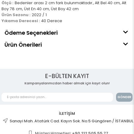
Ölçü :
Bedenler arası 2 cm fark bulunmaktadır., Alt Bel 40 cm, Alt
Boy 78 cm, Üst En 40 cm, Üst Boy 42 cm
Ürün Sezonu :
2022 / 1
Yıkama Derecesi :
40 Derece
Ödeme Seçenekleri
Ürün Önerileri
E-BÜLTEN KAYIT
Kampanyalarımızdan haber almak için kayıt olun!
GÖNDER
İLETİŞİM
Sanayi Mah. Atatürk Cad. Kayın Sok. No:5 Güngören / İSTANBUL
Müşteri Hizmetleri:
+90 212 505 55 77