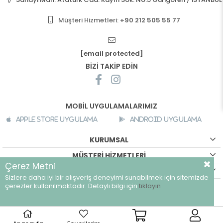
Müşteri Hizmetleri:
+90 212 505 55 77
[email protected]
BİZİ TAKİP EDİN
MOBİL UYGULAMALARIMIZ
Apple Store Uygulama
Android Uygulama
KURUMSAL
MÜŞTERİ HİZMETLERİ
Çerez Metni
ALIŞVERİŞ BİLGİLERİ
Sizlere daha iyi bir alışveriş deneyimi sunabilmek için sitemizde
©
breeze.com.tr - Tüm hakları saklıdır.
çerezler kullanılmaktadır. Detaylı bilgi için
tıklayın