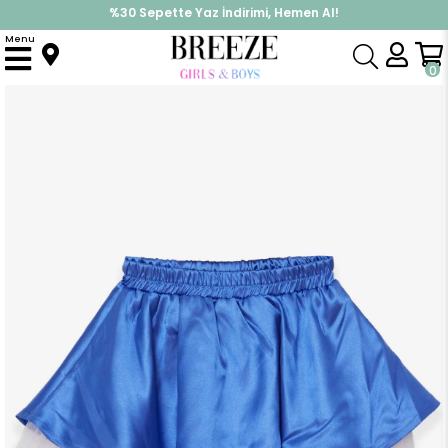
%30 Sepette Yaz İndirimi, Hemen Al!
İndirimlere ek %10 İndirimi Kap, Hemen Üye Ol!
Menu
Anasayfa
Kız Çocuk
Alt Giyim
Etek
Kız Çocuk Etek Saten Tüllü Saks Mavisi (9 Yaş)
0