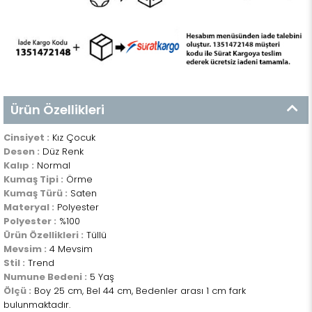
Ürün Özellikleri
Cinsiyet :
Kız Çocuk
Desen :
Düz Renk
Kalıp :
Normal
Kumaş Tipi :
Örme
Kumaş Türü :
Saten
Materyal :
Polyester
Polyester :
%100
Ürün Özellikleri :
Tüllü
Mevsim :
4 Mevsim
Stil :
Trend
Numune Bedeni :
5 Yaş
Ölçü :
Boy 25 cm, Bel 44 cm, Bedenler arası 1 cm fark
bulunmaktadır.