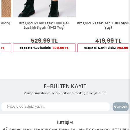
Kız Çocuk Deri Etek Tüllü Beli
Kız Çocuk Etek Deri Tüllü Siyah (3-7
Lastikli Siyah (8-12 Yaş)
Yaş)
529,99 TL
419,99 TL
370,99 TL
293,99 TL
Sepette %30 İNDİRİM
Sepette %30 İNDİRİM
E-BÜLTEN KAYIT
Kampanyalarımızdan haber almak için kayıt olun!
GÖNDER
İLETİŞİM
Sanayi Mah. Atatürk Cad. Kayın Sok. No:5 Güngören / İSTANBUL