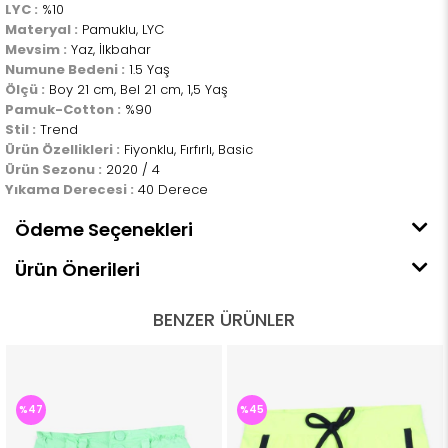
LYC :
%10
Materyal :
Pamuklu, LYC
Mevsim :
Yaz, İlkbahar
Numune Bedeni :
1.5 Yaş
Ölçü :
Boy 21 cm, Bel 21 cm, 1,5 Yaş
Pamuk-Cotton :
%90
Stil :
Trend
Ürün Özellikleri :
Fiyonklu, Fırfırlı, Basic
Ürün Sezonu :
2020 / 4
Yıkama Derecesi :
40 Derece
Ödeme Seçenekleri
Ürün Önerileri
BENZER ÜRÜNLER
%47
%45