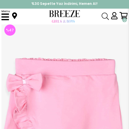
%30 Sepette Yaz İndirimi, Hemen Al!
İndirimlere ek %10 İndirimi Kap, Hemen Üye Ol!
Menu
Anasayfa
Kız Çocuk
Alt Giyim
Kapri & Şort
Kız Bebek Etek Şort Fırfırlı Fiyonklu Pudra (1.5 Yaş)
0
%
47
İndirim