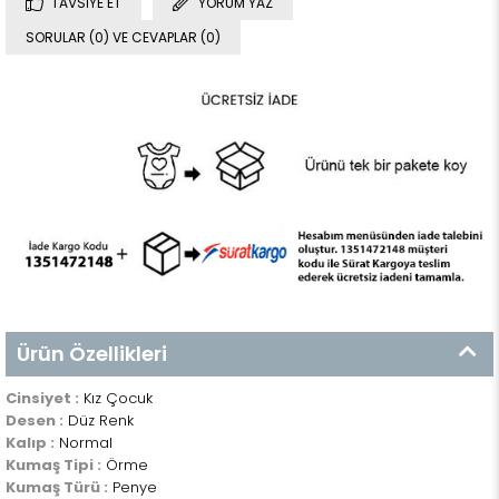
TAVSIYE ET
YORUM YAZ
SORULAR (0) VE CEVAPLAR (0)
Ürün Özellikleri
Cinsiyet :
Kız Çocuk
Desen :
Düz Renk
Kalıp :
Normal
Kumaş Tipi :
Örme
Kumaş Türü :
Penye