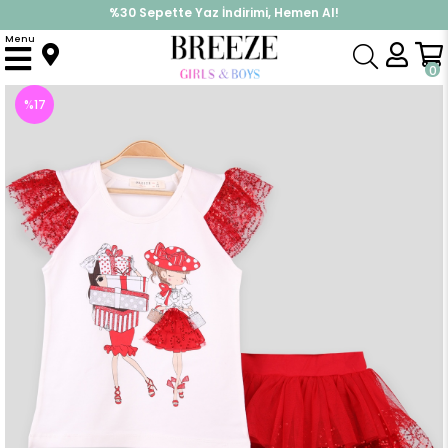
%30 Sepette Yaz İndirimi, Hemen Al!
İndirimlere ek %10 İndirimi Kap, Hemen Üye Ol!
Menu
Anasayfa
Kız Çocuk
Takımlar
Etek Takım
Kız Çocuk Etek Takım Baskılı Pullu Simli Kırmızı (8 Yaş)
0
%
17
İndirim