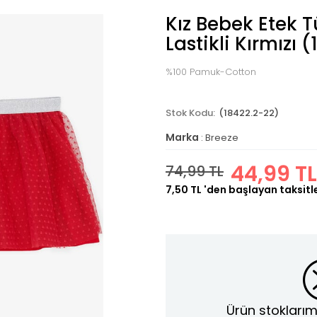
Kız Bebek Etek Tü
Lastikli Kırmızı (
%100 Pamuk-Cotton
(18422.2-22)
Marka
:
Breeze
44,99 TL
74,99 TL
7,50 TL
'den başlayan taksitl
Ürün stoklarım