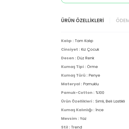
ÜRÜN ÖZELLIKLERI
ÖDEM
Kalıp :
Tam Kalıp
Cinsiyet :
Kız Çocuk
Desen :
Düz Renk
Kumaş Tipi :
Örme
Kumaş Türü :
Penye
Materyal :
Pamuklu
Pamuk-Cotton :
%100
Ürün Özellikleri :
Simli, Beli Lastikli
Kumaş Kalınlığı :
İnce
Mevsim :
Yaz
Stil :
Trend