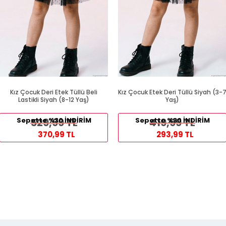
Kız Çocuk Deri Etek Tüllü Beli
Kız Çocuk Etek Deri Tüllü Siyah (3-
Lastikli Siyah (8-12 Yaş)
Yaş)
Sepette %30 İNDİRİM
529,99 TL
Sepette %30 İNDİRİM
419,99 TL
370,99 TL
293,99 TL