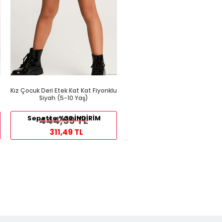
7
Kız Çocuk Deri Etek Kat Kat Fiyonklu
Kız Çocuk Tütü Etek Somon (8
Siyah (5-10 Yaş)
Yaş)
Sepette %30 İNDİRİM
444,99 TL
Sepette %30 İNDİRİM
439,99 TL
311,49 TL
307,99 TL