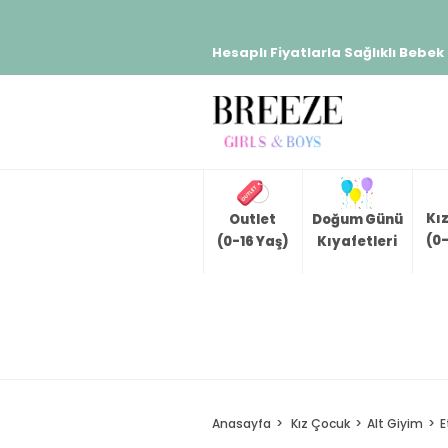
Hesaplı Fiyatlarla Sağlıklı Bebek
Kı
Outlet
Doğum Günü
(0-
(0-16 Yaş)
Kıyafetleri
Anasayfa
Kız Çocuk
Alt Giyim
E