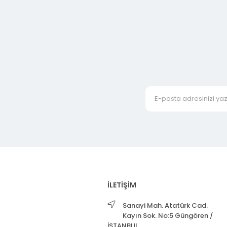
İLETİŞİM
Sanayi Mah. Atatürk Cad.
Kayın Sok. No:5 Güngören /
İSTANBUL