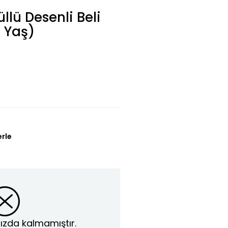
llü Desenli Beli
1 Yaş)
erle
ızda kalmamıştır.