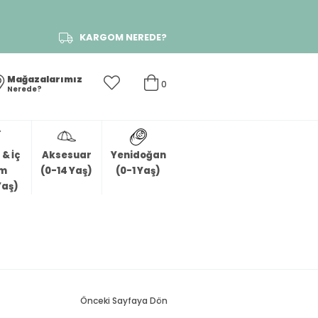
KARGOM NEREDE?
Mağazalarımız
0
Nerede?
& İç
Aksesuar
Yenidoğan
im
(0-14 Yaş)
(0-1 Yaş)
Yaş)
Önceki Sayfaya Dön