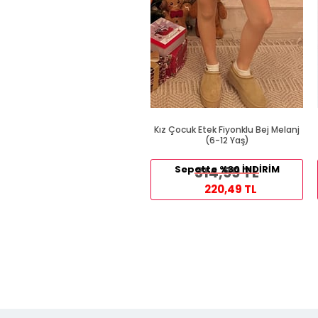
Kız Çocuk Etek Fiyonklu Bej Melanj
(6-12 Yaş)
Sepette %30 İNDİRİM
314,99 TL
220,49 TL