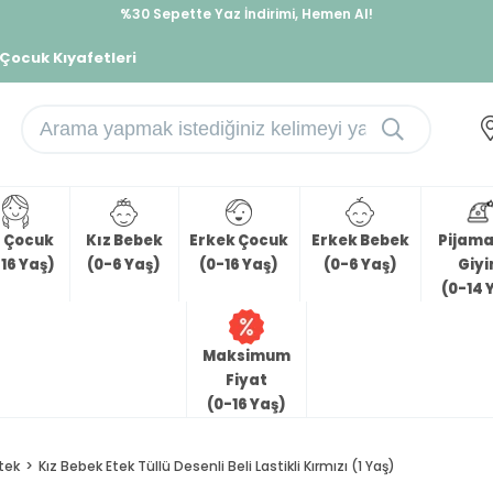
%30 Sepette Yaz İndirimi, Hemen Al!
İndirimlere ek %10 İndirimi Kap, Hemen Üye Ol!
 Çocuk Kıyafetleri
z Çocuk
Kız Bebek
Erkek Çocuk
Erkek Bebek
Pijama 
16 Yaş)
(0-6 Yaş)
(0-16 Yaş)
(0-6 Yaş)
Giy
(0-14 
Maksimum
Fiyat
(0-16 Yaş)
tek
Kız Bebek Etek Tüllü Desenli Beli Lastikli Kırmızı (1 Yaş)