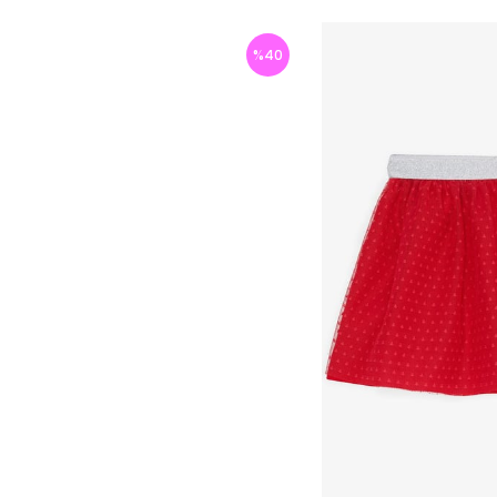
%
40
İndirim