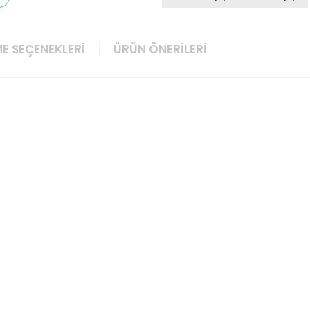
E SEÇENEKLERI
ÜRÜN ÖNERILERI