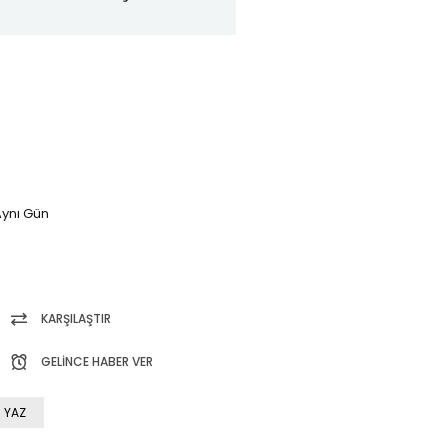
ynı Gün
KARŞILAŞTIR
GELINCE HABER VER
 YAZ