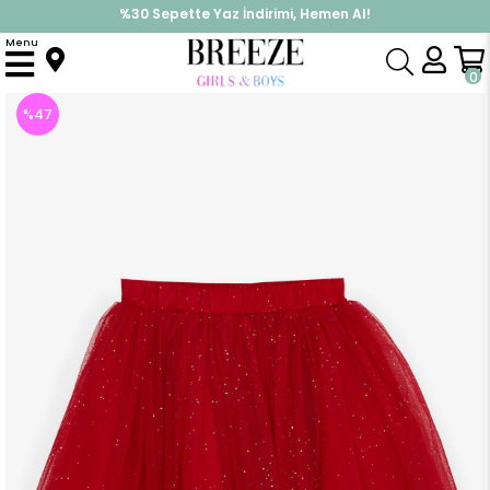
%30 Sepette Yaz İndirimi, Hemen Al!
İndirimlere ek %10 İndirimi Kap, Hemen Üye Ol!
Menu
Anasayfa
Kız Çocuk
Alt Giyim
Etek
Kız Çocuk Etek Tüllü Renkli Simli Kırmızı (10 Yaş)
0
%
47
İndirim