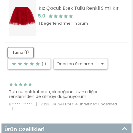
Kız Çocuk Etek Tüllü Renkli Simli Kırmızı (10 Yaş)
5.0
1 Değerlendirme
|
1 Yorum
Tümü (1)
(1)
Tütüsü çok kabarık çok beğendi kızım diğer
renklerinden de almayı düşünüyorum
B***** T*****
|
2023-04-24T17:47:14 undefined undefined
|
Ürün Özellikleri