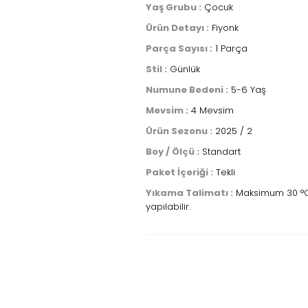
Yaş Grubu :
Çocuk
Ürün Detayı :
Fiyonk
Parça Sayısı :
1 Parça
Stil :
Günlük
Numune Bedeni :
5-6 Yaş
Mevsim :
4 Mevsim
Ürün Sezonu :
2025 / 2
Boy / Ölçü :
Standart
Paket İçeriği :
Tekli
Yıkama Talimatı :
Maksimum 30 °C s
yapılabilir.