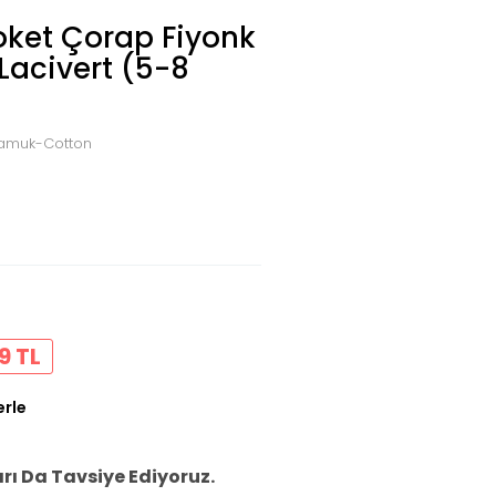
Soket Çorap Fiyonk
 Lacivert (5-8
 Pamuk-Cotton
9 TL
erle
ı Da Tavsiye Ediyoruz.