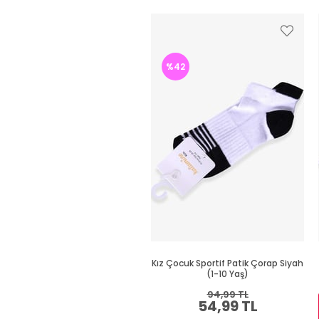
%42
Kız Çocuk Sportif Patik Çorap Siyah
(1-10 Yaş)
94,99 TL
54,99 TL