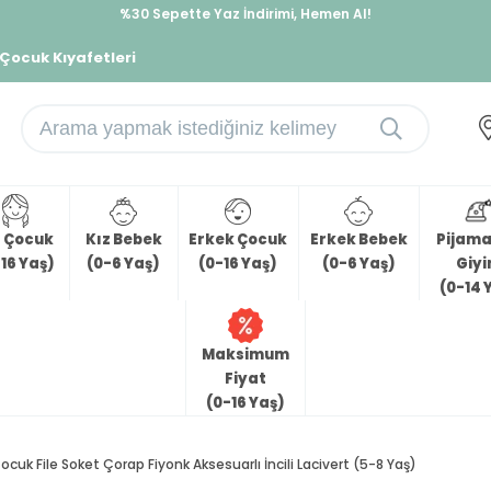
İndirimlere ek %10 İndirimi Kap, Hemen Üye Ol!
%30 Sepette Yaz İndirimi, Hemen Al!
 Çocuk Kıyafetleri
z Çocuk
Kız Bebek
Erkek Çocuk
Erkek Bebek
Pijama 
16 Yaş)
(0-6 Yaş)
(0-16 Yaş)
(0-6 Yaş)
Giy
(0-14 
Maksimum
Fiyat
(0-16 Yaş)
Çocuk File Soket Çorap Fiyonk Aksesuarlı İncili Lacivert (5-8 Yaş)