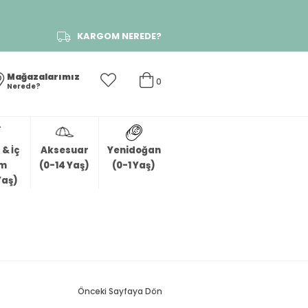
KARGOM NEREDE?
Mağazalarımız
0
Nerede?
& İç
Aksesuar
Yenidoğan
im
(0-14 Yaş)
(0-1 Yaş)
Yaş)
Önceki Sayfaya Dön