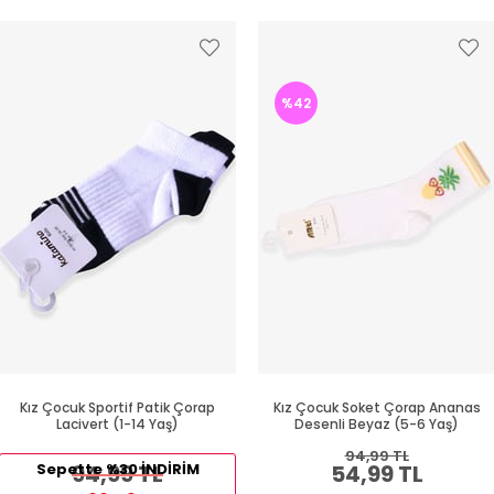
%42
Kız Çocuk Sportif Patik Çorap
Kız Çocuk Soket Çorap Ananas
Lacivert (1-14 Yaş)
Desenli Beyaz (5-6 Yaş)
94,99 TL
Sepette %30 İNDİRİM
94,99 TL
54,99 TL