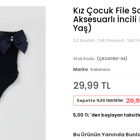
Kız Çocuk File 
Aksesuarlı İncili
Yaş)
%2 Elastan , %18 Poliamid , %80
(ÇK24050-34)
Marka
:
Katamino
29,99 TL
20,9
Sepette %30 İNDİRİM
5,00 TL
'den başlayan taksitl
Bu Ürünün Yanında Bunlar