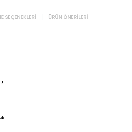
E SEÇENEKLERI
ÜRÜN ÖNERILERI
lu
ili