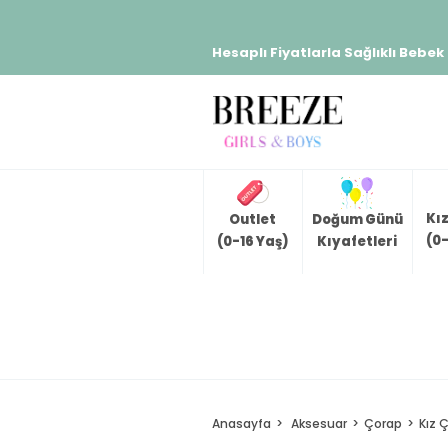
Hesaplı Fiyatlarla Sağlıklı Bebek
Kı
Outlet
Doğum Günü
(0-
(0-16 Yaş)
Kıyafetleri
Anasayfa
Aksesuar
Çorap
Kız 