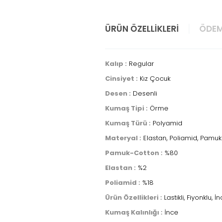
ÜRÜN ÖZELLIKLERI
ÖDEM
Kalıp :
Regular
Cinsiyet :
Kız Çocuk
Desen :
Desenli
Kumaş Tipi :
Örme
Kumaş Türü :
Polyamid
Materyal :
Elastan, Poliamid, Pamuk
Pamuk-Cotton :
%80
Elastan :
%2
Poliamid :
%18
Ürün Özellikleri :
Lastikli, Fiyonklu, İnc
Kumaş Kalınlığı :
İnce