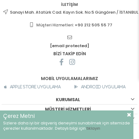
İLETİŞİM
Sanayi Mah. Atatürk Cad. Kayın Sok. No:5 Güngören / İSTANBUL
Müşteri Hizmetleri:
+90 212 505 55 77
[email protected]
BİZİ TAKİP EDİN
MOBİL UYGULAMALARIMIZ
Apple Store Uygulama
Android Uygulama
KURUMSAL
MÜŞTERİ HİZMETLERİ
Çerez Metni
ALIŞVERİŞ BİLGİLERİ
Sizlere daha iyi bir alışveriş deneyimi sunabilmek için sitemizde
©
breeze.com.tr - Tüm hakları saklıdır.
çerezler kullanılmaktadır. Detaylı bilgi için
tıklayın