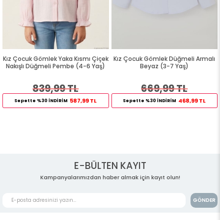
Kız Çocuk Gömlek Yaka Kısmı Çiçek
Kız Çocuk Gömlek Düğmeli Armalı
Nakışlı Düğmeli Pembe (4-6 Yaş)
Beyaz (3-7 Yaş)
839,99 TL
669,99 TL
587,99 TL
468,99 TL
Sepette %30 İNDİRİM
Sepette %30 İNDİRİM
E-BÜLTEN KAYIT
Kampanyalarımızdan haber almak için kayıt olun!
GÖNDER