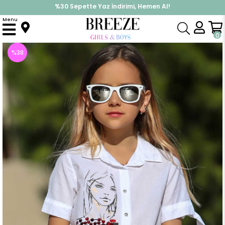
%30 Sepette Yaz İndirimi, Hemen Al!
İndirimlere ek %10 İndirimi Kap, Hemen Üye Ol!
Menu
Anasayfa
Kız Çocuk
Üst Giyim
Gömlek
Kız Çocuk Gömlek Kız Baskılı Beyaz (5-16 Yaş)
0
%
38
İndirim