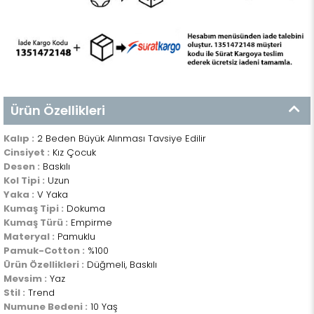
Ürün Özellikleri
Kalıp :
2 Beden Büyük Alınması Tavsiye Edilir
Cinsiyet :
Kız Çocuk
Desen :
Baskılı
Kol Tipi :
Uzun
Yaka :
V Yaka
Kumaş Tipi :
Dokuma
Kumaş Türü :
Empirme
Materyal :
Pamuklu
Pamuk-Cotton :
%100
Ürün Özellikleri :
Düğmeli, Baskılı
Mevsim :
Yaz
Stil :
Trend
Numune Bedeni :
10 Yaş