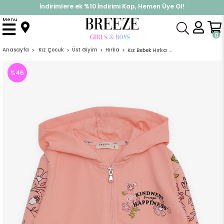
İndirimlere ek %10 İndirimi Kap, Hemen Üye Ol!
%30 Sepette Yaz İndirimi, Hemen Al!
Menu
0
Anasayfa
Kız Çocuk
Üst Giyim
Hırka
Kız Bebek Hırka Çiçek Baskılı Somon (1 Yaş)
%
46
İndirim