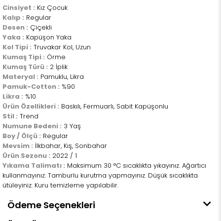
Cinsiyet :
Kız Çocuk
Kalıp :
Regular
Desen :
Çiçekli
Yaka :
Kapüşon Yaka
Kol Tipi :
Truvakar Kol, Uzun
Kumaş Tipi :
Örme
Kumaş Türü :
2 İplik
Materyal :
Pamuklu, Likra
Pamuk-Cotton :
%90
Likra :
%10
Ürün Özellikleri :
Baskılı, Fermuarlı, Sabit Kapüşonlu
Stil :
Trend
Numune Bedeni :
3 Yaş
Boy / Ölçü :
Regular
Mevsim :
İlkbahar, Kış, Sonbahar
Ürün Sezonu :
2022 / 1
Yıkama Talimatı :
Maksimum 30 °C sıcaklıkta yıkayınız. Ağartıcı
kullanmayınız. Tamburlu kurutma yapmayınız. Düşük sıcaklıkta
ütüleyiniz. Kuru temizleme yapılabilir.
Ödeme Seçenekleri