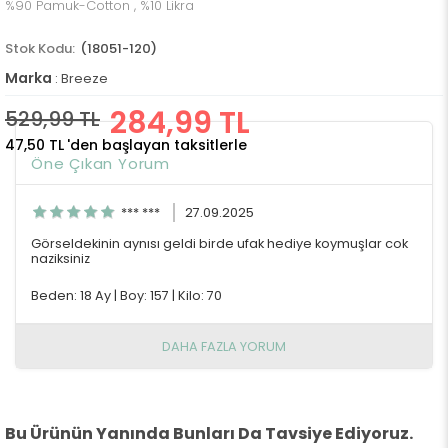
%90 Pamuk-Cotton , %10 Likra
(18051-120)
Marka
:
Breeze
284,99 TL
529,99 TL
47,50 TL
'den başlayan taksitlerle
Öne Çıkan Yorum
*** ***
27.09.2025
Görseldekinin aynısı geldi birde ufak hediye koymuşlar cok
naziksiniz
Beden: 18 Ay
|
Boy: 157
|
Kilo: 70
DAHA FAZLA YORUM
Bu Ürünün Yanında Bunları Da Tavsiye Ediyoruz.