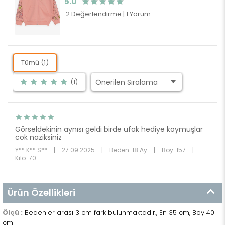
5.0
2 Değerlendirme
|
1 Yorum
Tümü (1)
(1)
Görseldekinin aynısı geldi birde ufak hediye koymuşlar
cok naziksiniz
Y** K** S**
|
27.09.2025
|
Beden: 18 Ay
|
Boy: 157
|
Kilo: 70
Ürün Özellikleri
Ölçü :
Bedenler arası 3 cm fark bulunmaktadır., En 35 cm, Boy 40
cm