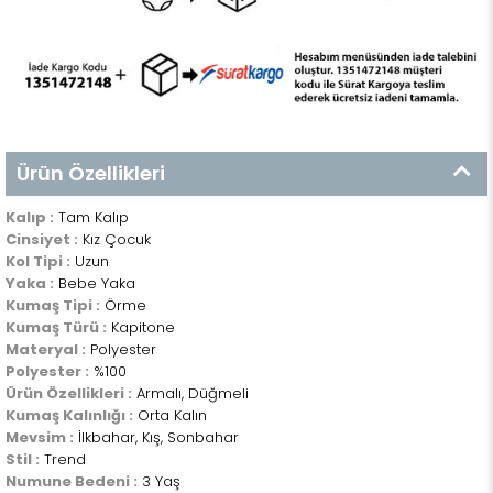
Ürün Özellikleri
Kalıp :
Tam Kalıp
Cinsiyet :
Kız Çocuk
Kol Tipi :
Uzun
Yaka :
Bebe Yaka
Kumaş Tipi :
Örme
Kumaş Türü :
Kapitone
Materyal :
Polyester
Polyester :
%100
Ürün Özellikleri :
Armalı, Düğmeli
Kumaş Kalınlığı :
Orta Kalın
Mevsim :
İlkbahar, Kış, Sonbahar
Stil :
Trend
Numune Bedeni :
3 Yaş