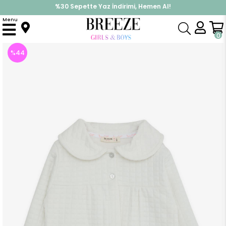
%30 Sepette Yaz İndirimi, Hemen Al!
İndirimlere ek %10 İndirimi Kap, Hemen Üye Ol!
Menu
Anasayfa
Kız Çocuk
Üst Giyim
Hırka
Kız Bebek Hırka Düğmeli Armalı Kırık Beyaz (2 Yaş)
0
%
44
İndirim