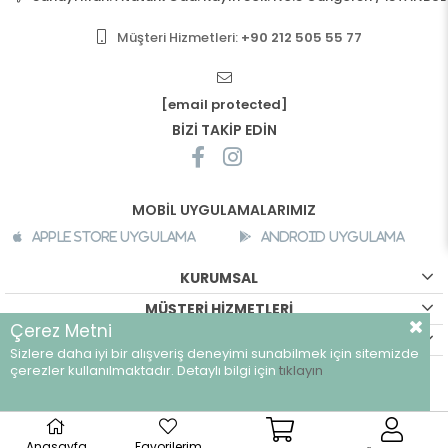
Müşteri Hizmetleri:
+90 212 505 55 77
[email protected]
BİZİ TAKİP EDİN
MOBİL UYGULAMALARIMIZ
Apple Store Uygulama
Android Uygulama
KURUMSAL
MÜŞTERİ HİZMETLERİ
Çerez Metni
ALIŞVERİŞ BİLGİLERİ
Sizlere daha iyi bir alışveriş deneyimi sunabilmek için sitemizde
çerezler kullanılmaktadır. Detaylı bilgi için
tıklayın
©
breeze.com.tr - Tüm hakları saklıdır.
Anasayfa
Favorilerim