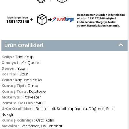
Ürün Özellikleri
Kalıp :
Tam Kalıp
Cinsiyet :
Kız Çocuk
Desen :
Yazılı
Kol Tipi :
Uzun
Yaka :
Kapüşon Yaka
Kumaş Tipi :
Örme
Kumaş Türü :
Kapitone
Materyal :
Polyester
Pamuk-Cotton :
%100
Ürün Özellikleri :
Beli Lastikli, Sabit Kapüşonlu, Düğmeli, Pullu,
Nakışlı
Kumaş Kalınlığı :
Orta Kalın
Mevsim :
Sonbahar, Kış, İlkbahar