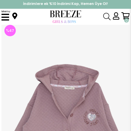
İndirimlere ek %10 İndirimi Kap, Hemen Üye Ol!
%30 Sepette Yaz İndirimi, Hemen Al!
Menu
Anasayfa
Kız Çocuk
Üst Giyim
Hırka
Kız Çocuk Hırka Kapüşonlu Güçlü Kız Yazı Baskılı Pullu Gülkurusu (3 Yaş)
0
%
47
İndirim