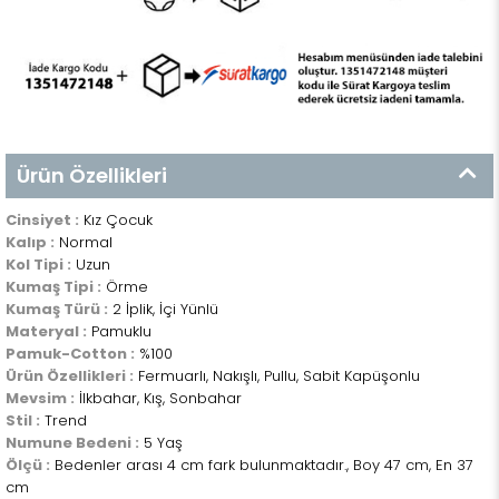
Ürün Özellikleri
Cinsiyet :
Kız Çocuk
Kalıp :
Normal
Kol Tipi :
Uzun
Kumaş Tipi :
Örme
Kumaş Türü :
2 İplik, İçi Yünlü
Materyal :
Pamuklu
Pamuk-Cotton :
%100
Ürün Özellikleri :
Fermuarlı, Nakışlı, Pullu, Sabit Kapüşonlu
Mevsim :
İlkbahar, Kış, Sonbahar
Stil :
Trend
Numune Bedeni :
5 Yaş
Ölçü :
Bedenler arası 4 cm fark bulunmaktadır., Boy 47 cm, En 37
cm