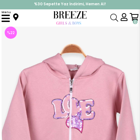
%30 Sepette Yaz İndirimi, Hemen Al!
İndirimlere ek %10 İndirimi Kap, Hemen Üye Ol!
Menu
Anasayfa
Kız Çocuk
Üst Giyim
Hırka
Kız Çocuk Hırka Kapüşonlu Pullu Gülkurusu (7 Yaş)
0
%
22
İndirim