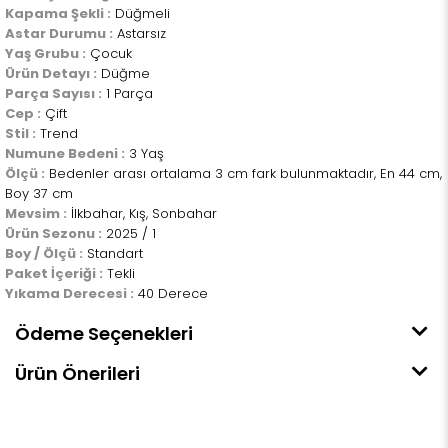
Kapama Şekli :
Düğmeli
Astar Durumu :
Astarsız
Yaş Grubu :
Çocuk
Ürün Detayı :
Düğme
Parça Sayısı :
1 Parça
Cep :
Çift
Stil :
Trend
Numune Bedeni :
3 Yaş
Ölçü :
Bedenler arası ortalama 3 cm fark bulunmaktadır, En 44 cm,
Boy 37 cm
Mevsim :
İlkbahar, Kış, Sonbahar
Ürün Sezonu :
2025 / 1
Boy / Ölçü :
Standart
Paket İçeriği :
Tekli
Yıkama Derecesi :
40 Derece
Ödeme Seçenekleri
Ürün Önerileri