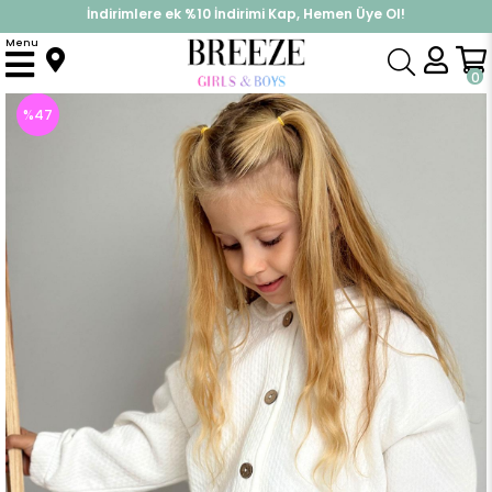
İndirimlere ek %10 İndirimi Kap, Hemen Üye Ol!
%30 Sepette Yaz İndirimi, Hemen Al!
Menu
Anasayfa
Kız Çocuk
Üst Giyim
Hırka
Kız Çocuk Hırka Kendinden Desenli Düğmeli Kolu Beli Lastik Detaylı Ekru (6 Yaş)
0
%
47
İndirim