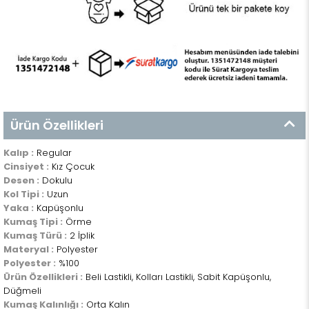
Ürün Özellikleri
Kalıp :
Regular
Cinsiyet :
Kız Çocuk
Desen :
Dokulu
Kol Tipi :
Uzun
Yaka :
Kapüşonlu
Kumaş Tipi :
Örme
Kumaş Türü :
2 İplik
Materyal :
Polyester
Polyester :
%100
Ürün Özellikleri :
Beli Lastikli, Kolları Lastikli, Sabit Kapüşonlu,
Düğmeli
Kumaş Kalınlığı :
Orta Kalın