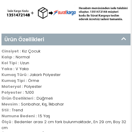
Ürün Özellikleri
Cinsiyet :
Kız Çocuk
Kalıp :
Normal
Kol Tipi :
Uzun
Yaka :
V Yaka
Kumaş Türü :
Jakarlı Polyester
Kumaş Tipi :
Örme
Materyal :
Polyester
Polyester :
%100
Ürün Özellikleri :
Düğmeli
Mevsim :
Sonbahar, Kış, İlkbahar
Stil :
Trend
Numune Bedeni :
1.5 Yaş
Ölçü :
Bedenler arası 2 cm fark bulunmaktadır., En 29 cm, Boy 32
cm