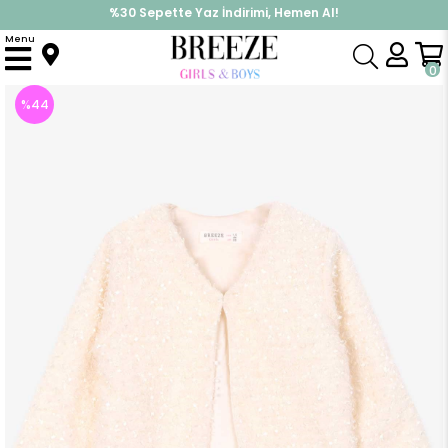
%30 Sepette Yaz İndirimi, Hemen Al!
İndirimlere ek %10 İndirimi Kap, Hemen Üye Ol!
Menu
Anasayfa
Kız Çocuk
Üst Giyim
Hırka
Kız Çocuk Hırka Peluş Krem (1.5 Yaş)
0
%
44
İndirim