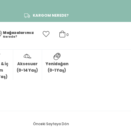
KARGOM NEREDE?
Mağazalarımız
0
Nerede?
& İç
Aksesuar
Yenidoğan
im
(0-14 Yaş)
(0-1 Yaş)
Yaş)
Önceki Sayfaya Dön