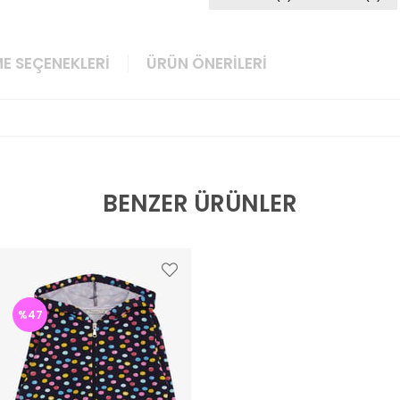
E SEÇENEKLERI
ÜRÜN ÖNERILERI
BENZER ÜRÜNLER
%47