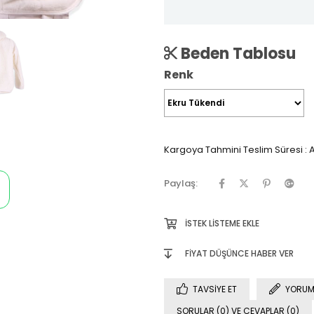
Beden Tablosu
Renk
Kargoya Tahmini Teslim Süresi
:
A
Paylaş:
İSTEK LISTEME EKLE
FIYAT DÜŞÜNCE HABER VER
TAVSIYE ET
YORUM
SORULAR (0) VE CEVAPLAR (0)