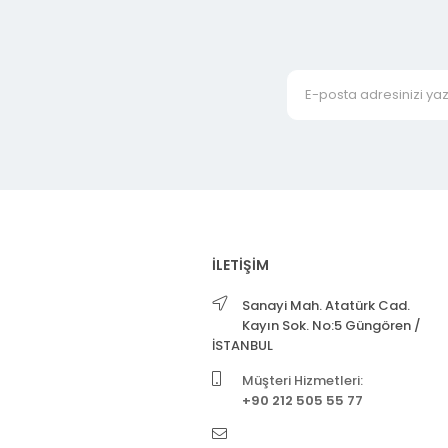
İLETİŞİM
Sanayi Mah. Atatürk Cad.
Kayın Sok. No:5 Güngören /
İSTANBUL
Müşteri Hizmetleri:
+90 212 505 55 77