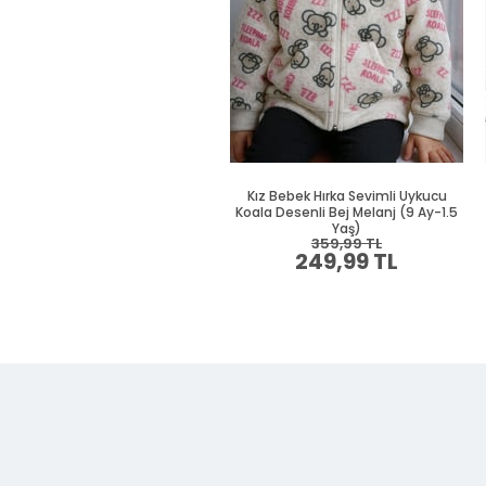
Kız Bebek Hırka Sevimli Uykucu
Koala Desenli Bej Melanj (9 Ay-1.5
Yaş)
359,99 TL
249,99 TL