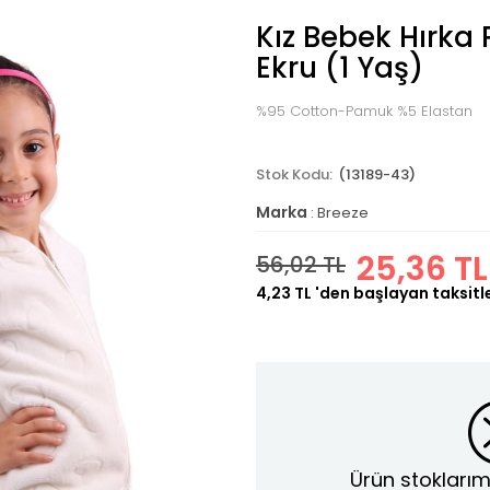
Kız Bebek Hırka
Ekru (1 Yaş)
%95 Cotton-Pamuk %5 Elastan
(13189-43)
Marka
:
Breeze
25,36 TL
56,02 TL
4,23 TL
'den başlayan taksitl
Ürün stoklarım