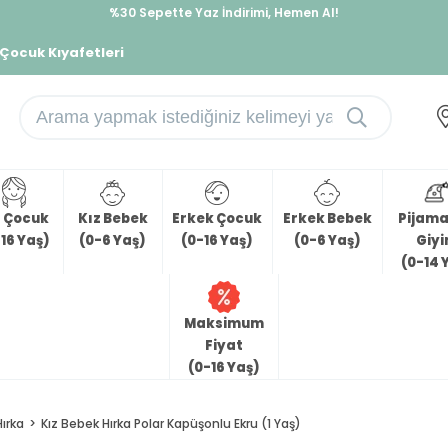
%30 Sepette Yaz İndirimi, Hemen Al!
İndirimlere ek %10 İndirimi Kap, Hemen Üye Ol!
 Çocuk Kıyafetleri
z Çocuk
Kız Bebek
Erkek Çocuk
Erkek Bebek
Pijama 
16 Yaş)
(0-6 Yaş)
(0-16 Yaş)
(0-6 Yaş)
Giy
(0-14 
Maksimum
Fiyat
(0-16 Yaş)
Hırka
Kız Bebek Hırka Polar Kapüşonlu Ekru (1 Yaş)