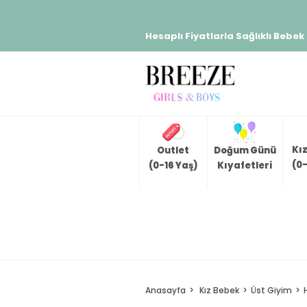
Hesaplı Fiyatlarla Sağlıklı Bebek
Kı
Outlet
Doğum Günü
(0-
(0-16 Yaş)
Kıyafetleri
Anasayfa
Kız Bebek
Üst Giyim