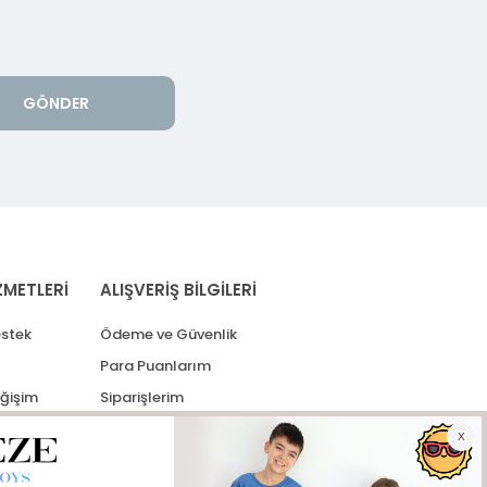
GÖNDER
ZMETLERİ
ALIŞVERİŞ BİLGİLERİ
stek
Ödeme ve Güvenlik
Para Puanlarım
eğişim
Siparişlerim
lerim
Kargo Takip
İade Taleplerim