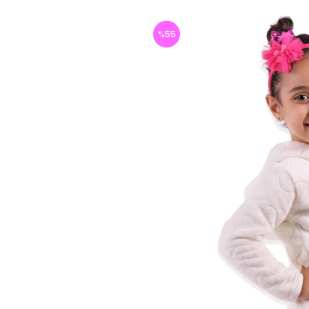
%
55
İndirim