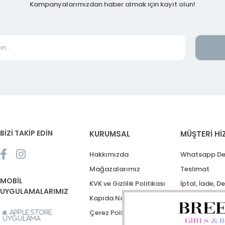
Kampanyalarımızdan haber almak için kayıt olun!
BİZİ TAKİP EDİN
KURUMSAL
MÜŞTERİ Hİ
Hakkımızda
Whatsapp De
Mağazalarımız
Teslimat
MOBİL
KVK ve Gizlilik Politikası
İptal, İade, D
UYGULAMALARIMIZ
Kapıda Nakit Ödeme
Destek Talep
Çerez Politikası
Apple Store
Uygulama