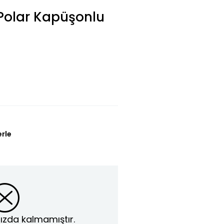
 Polar Kapüşonlu
erle
ızda kalmamıştır.