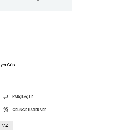
ynı Gün
KARŞILAŞTIR
GELINCE HABER VER
 YAZ