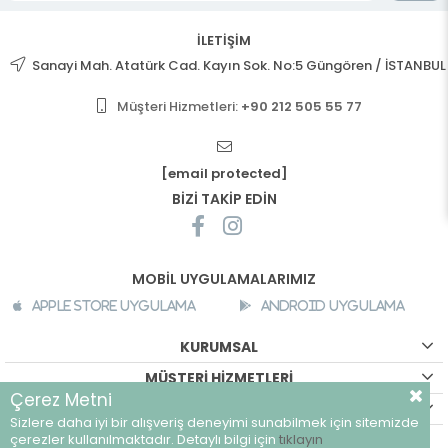
İLETİŞİM
Sanayi Mah. Atatürk Cad. Kayın Sok. No:5 Güngören / İSTANBUL
Müşteri Hizmetleri:
+90 212 505 55 77
[email protected]
BİZİ TAKİP EDİN
MOBİL UYGULAMALARIMIZ
Apple Store Uygulama
Android Uygulama
KURUMSAL
MÜŞTERİ HİZMETLERİ
Çerez Metni
ALIŞVERİŞ BİLGİLERİ
Sizlere daha iyi bir alışveriş deneyimi sunabilmek için sitemizde
çerezler kullanılmaktadır. Detaylı bilgi için
tıklayın
©
breeze.com.tr - Tüm hakları saklıdır.