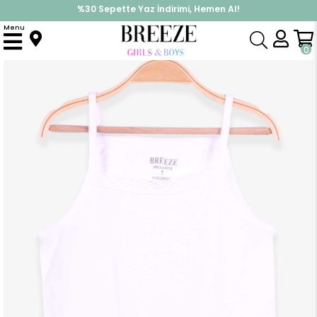
%30 Sepette Yaz İndirimi, Hemen Al!
İndirimlere ek %10 İndirimi Kap, Hemen Üye Ol!
Menu
Anasayfa
Pijama & İç Giyim
KIZ
İç Giyim
Kız Çocuk İnce Askılı Atlet Beyaz (7 Yaş)
0