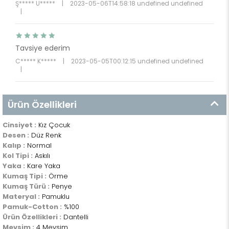
Ş***** U*****
|
2023-05-06T14:58:18 undefined undefined
|
Tavsiye ederim
C***** K*****
|
2023-05-05T00:12:15 undefined undefined
|
Ürün Özellikleri
Cinsiyet :
Kız Çocuk
Desen :
Düz Renk
Kalıp :
Normal
Kol Tipi :
Askılı
Yaka :
Kare Yaka
Kumaş Tipi :
Örme
Kumaş Türü :
Penye
Materyal :
Pamuklu
Pamuk-Cotton :
%100
Ürün Özellikleri :
Dantelli
Mevsim :
4 Mevsim