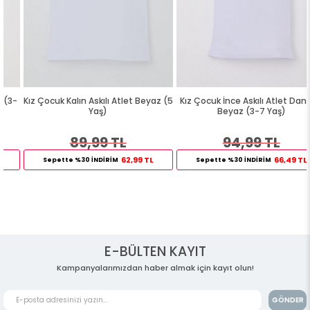
Kız Çocuk Kalın Askılı Atlet Beyaz (5
Kız Çocuk İnce Askılı Atlet Dantelli
Yaş)
Beyaz (3-7 Yaş)
89,99 TL
94,99 TL
62,99 TL
66,49 TL
Sepette %30 İNDİRİM
Sepette %30 İNDİRİM
E-BÜLTEN KAYIT
Kampanyalarımızdan haber almak için kayıt olun!
GÖNDER