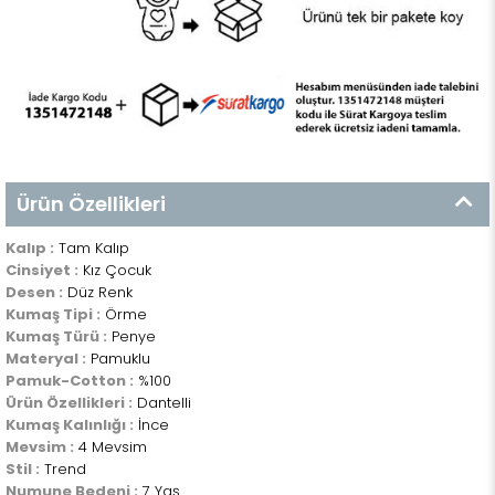
Ürün Özellikleri
Kalıp :
Tam Kalıp
Cinsiyet :
Kız Çocuk
Desen :
Düz Renk
Kumaş Tipi :
Örme
Kumaş Türü :
Penye
Materyal :
Pamuklu
Pamuk-Cotton :
%100
Ürün Özellikleri :
Dantelli
Kumaş Kalınlığı :
İnce
Mevsim :
4 Mevsim
Stil :
Trend
Numune Bedeni :
7 Yaş