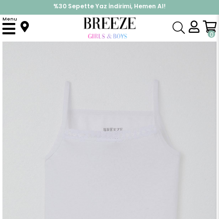
%30 Sepette Yaz İndirimi, Hemen Al!
İndirimlere ek %10 İndirimi Kap, Hemen Üye Ol!
Menu
Anasayfa
Pijama & İç Giyim
KIZ
İç Giyim
Kız Çocuk İnce Askılı Atlet Dantelli Beyaz (3-7 Yaş)
0