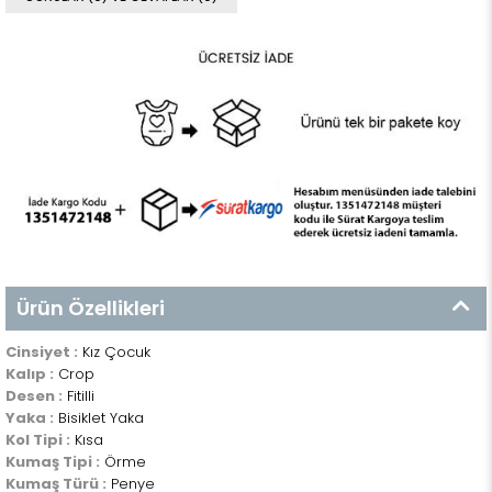
Ürün Özellikleri
Cinsiyet :
Kız Çocuk
Kalıp :
Crop
Desen :
Fitilli
Yaka :
Bisiklet Yaka
Kol Tipi :
Kısa
Kumaş Tipi :
Örme
Kumaş Türü :
Penye