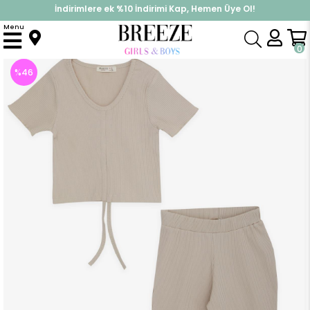
İndirimlere ek %10 İndirimi Kap, Hemen Üye Ol!
%30 Sepette Yaz İndirimi, Hemen Al!
Menu
Anasayfa
Kız Çocuk
Takımlar
Tayt Takımı
Kız Çocuk İspanyol Paça Taytlı Crop Takım Bej (5-6 Yaş)
0
%
46
İndirim