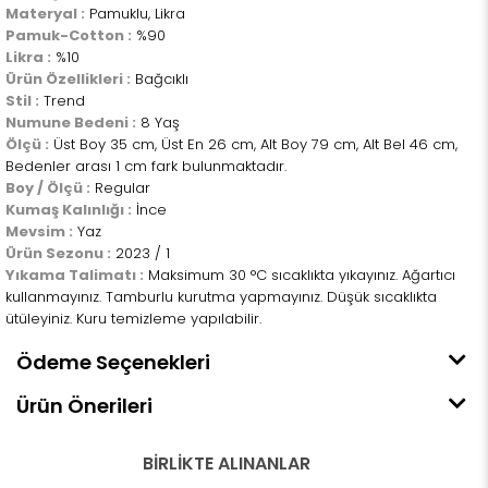
Materyal :
Pamuklu, Likra
Pamuk-Cotton :
%90
Likra :
%10
Ürün Özellikleri :
Bağcıklı
Stil :
Trend
Numune Bedeni :
8 Yaş
Ölçü :
Üst Boy 35 cm, Üst En 26 cm, Alt Boy 79 cm, Alt Bel 46 cm,
Bedenler arası 1 cm fark bulunmaktadır.
Boy / Ölçü :
Regular
Kumaş Kalınlığı :
İnce
Mevsim :
Yaz
Ürün Sezonu :
2023 / 1
Yıkama Talimatı :
Maksimum 30 °C sıcaklıkta yıkayınız. Ağartıcı
kullanmayınız. Tamburlu kurutma yapmayınız. Düşük sıcaklıkta
ütüleyiniz. Kuru temizleme yapılabilir.
Ödeme Seçenekleri
Ürün Önerileri